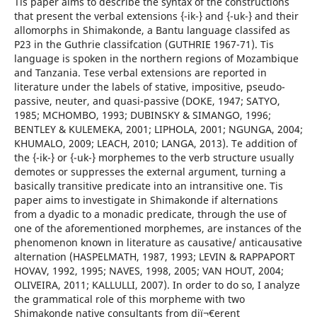
Tis paper aims to describe the syntax of the constructions
that present the verbal extensions {-ik-} and {-uk-} and their
allomorphs in Shimakonde, a Bantu language classifed as
P23 in the Guthrie classifcation (GUTHRIE 1967-71). Tis
language is spoken in the northern regions of Mozambique
and Tanzania. Tese verbal extensions are reported in
literature under the labels of stative, impositive, pseudo-
passive, neuter, and quasi-passive (DOKE, 1947; SATYO,
1985; MCHOMBO, 1993; DUBINSKY & SIMANGO, 1996;
BENTLEY & KULEMEKA, 2001; LIPHOLA, 2001; NGUNGA, 2004;
KHUMALO, 2009; LEACH, 2010; LANGA, 2013). Te addition of
the {-ik-} or {-uk-} morphemes to the verb structure usually
demotes or suppresses the external argument, turning a
basically transitive predicate into an intransitive one. Tis
paper aims to investigate in Shimakonde if alternations
from a dyadic to a monadic predicate, through the use of
one of the aforementioned morphemes, are instances of the
phenomenon known in literature as causative/ anticausative
alternation (HASPELMATH, 1987, 1993; LEVIN & RAPPAPORT
HOVAV, 1992, 1995; NAVES, 1998, 2005; VAN HOUT, 2004;
OLIVEIRA, 2011; KALLULLI, 2007). In order to do so, I analyze
the grammatical role of this morpheme with two
Shimakonde native consultants from diï¬€erent