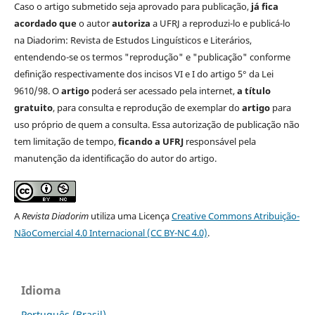
Caso o artigo submetido seja aprovado para publicação,
já fica
acordado que
o autor
autoriza
a UFRJ a reproduzi-lo e publicá-lo
na Diadorim: Revista de Estudos Linguísticos e Literários,
entendendo-se os termos "reprodução" e "publicação" conforme
definição respectivamente dos incisos VI e I do artigo 5° da Lei
9610/98. O
artigo
poderá ser acessado pela internet,
a título
gratuito
, para consulta e reprodução de exemplar do
artigo
para
uso próprio de quem a consulta. Essa autorização de publicação não
tem limitação de tempo,
ficando a UFRJ
responsável pela
manutenção da identificação do autor do artigo.
A
Revista Diadorim
utiliza uma Licença
Creative Commons Atribuição-
NãoComercial 4.0 Internacional (CC BY-NC 4.0)
.
Idioma
Português (Brasil)