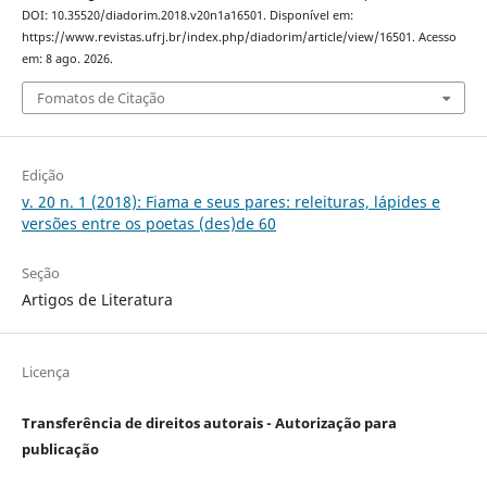
DOI: 10.35520/diadorim.2018.v20n1a16501. Disponível em:
https://www.revistas.ufrj.br/index.php/diadorim/article/view/16501. Acesso
em: 8 ago. 2026.
Fomatos de Citação
Edição
v. 20 n. 1 (2018): Fiama e seus pares: releituras, lápides e
versões entre os poetas (des)de 60
Seção
Artigos de Literatura
Licença
Transferência de direitos autorais - Autorização para
publicação