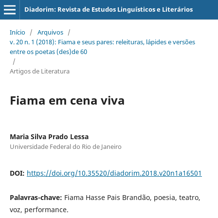
Diadorim: Revista de Estudos Linguísticos e Literários
Início
/
Arquivos
/
v. 20 n. 1 (2018): Fiama e seus pares: releituras, lápides e versões
entre os poetas (des)de 60
/
Artigos de Literatura
Fiama em cena viva
Maria Silva Prado Lessa
Universidade Federal do Rio de Janeiro
DOI:
https://doi.org/10.35520/diadorim.2018.v20n1a16501
Palavras-chave:
Fiama Hasse Pais Brandão, poesia, teatro,
voz, performance.