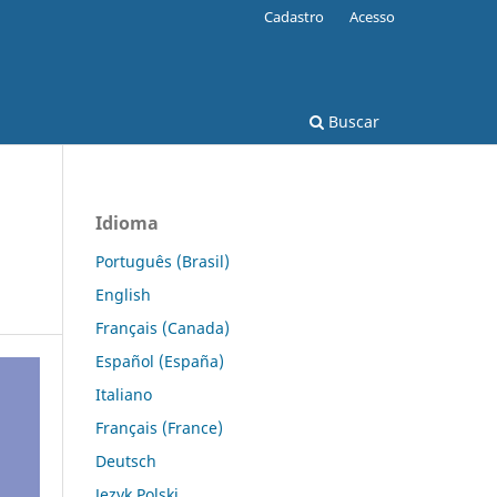
Cadastro
Acesso
Buscar
Idioma
Português (Brasil)
English
Français (Canada)
Español (España)
Italiano
Français (France)
Deutsch
Język Polski