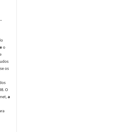
-
do
ue
o
e
tudos
-se os
dos
98. O
rnet,
a
ara