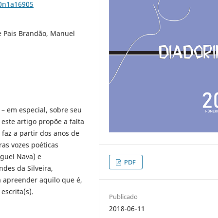
20n1a16905
e Pais Brandão, Manuel
– em especial, sobre seu
ste artigo propõe a falta
faz a partir dos anos de
ras vozes poéticas
iguel Nava) e
PDF
des da Silveira,
 apreender aquilo que é,
escrita(s).
Publicado
2018-06-11