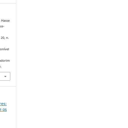
a Hasse
ce-
 20, n.
onível
iadorim
.
res:
e os