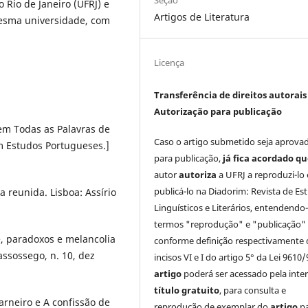
Seção
 Rio de Janeiro (UFRJ) e
Artigos de Literatura
esma universidade, com
Licença
Transferência de direitos autorais 
Autorização para publicação
 em Todas as Palavras de
Caso o artigo submetido seja aprova
 Estudos Portugueses.]
para publicação,
já fica acordado q
autor
autoriza
a UFRJ a reproduzi-lo 
publicá-lo na Diadorim: Revista de Es
 reunida. Lisboa: Assírio
Linguísticos e Literários, entendendo
termos "reprodução" e "publicação"
e, paradoxos e melancolia
conforme definição respectivamente 
ssossego, n. 10, dez
incisos VI e I do artigo 5° da Lei 9610/
artigo
poderá ser acessado pela inte
título gratuito
, para consulta e
arneiro e A confissão de
reprodução de exemplar do
artigo
p