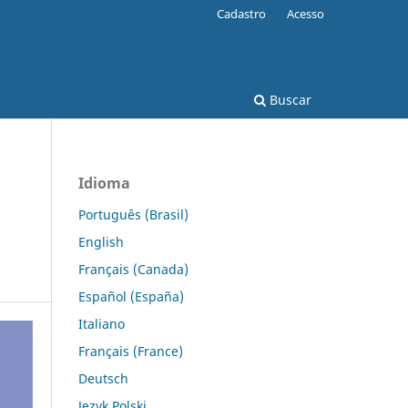
Cadastro
Acesso
Buscar
Idioma
Português (Brasil)
a
English
Français (Canada)
Español (España)
Italiano
Français (France)
Deutsch
Język Polski