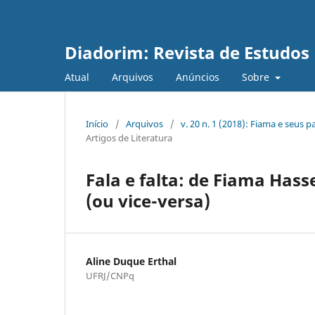
Diadorim: Revista de Estudos L
Atual
Arquivos
Anúncios
Sobre
Início
/
Arquivos
/
v. 20 n. 1 (2018): Fiama e seus p
Artigos de Literatura
Fala e falta: de Fiama Has
(ou vice-versa)
Aline Duque Erthal
UFRJ/CNPq