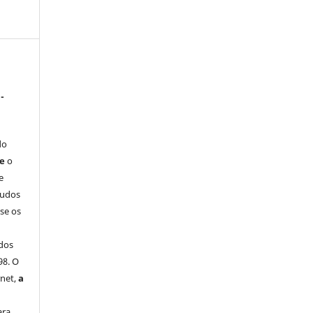
-
do
ue
o
e
tudos
-se os
dos
98. O
rnet,
a
ara