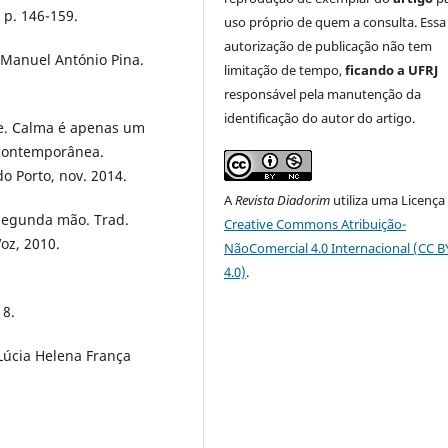
 p. 146-159.
uso próprio de quem a consulta. Essa
autorização de publicação não tem
e Manuel António Pina.
limitação de tempo,
ficando a UFRJ
responsável pela manutenção da
identificação do autor do artigo.
e. Calma é apenas um
 contemporânea.
o Porto, nov. 2014.
A
Revista Diadorim
utiliza uma Licença
 segunda mão. Trad.
Creative Commons Atribuição-
Voz, 2010.
NãoComercial 4.0 Internacional (CC 
4.0)
.
18.
 Lúcia Helena França