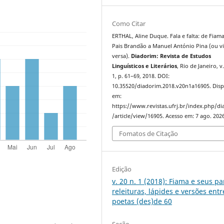
Como Citar
ERTHAL, Aline Duque. Fala e falta: de Fiam
Pais Brandão a Manuel António Pina (ou vi
versa).
Diadorim: Revista de Estudos
Linguísticos e Literários
, Rio de Janeiro, v.
1, p. 61–69, 2018. DOI:
10.35520/diadorim.2018.v20n1a16905. Disp
em:
https://www.revistas.ufrj.br/index.php/d
/article/view/16905. Acesso em: 7 ago. 2026
Fomatos de Citação
Edição
v. 20 n. 1 (2018): Fiama e seus pa
releituras, lápides e versões entr
poetas (des)de 60