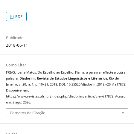
PDF
Publicado
2018-06-11
Como Citar
FRIAS, Joana Matos. Do Espelho ao Espelho: Fiama, a palavra reflecte a outra
palavra.
Diadorim: Revista de Estudos Linguísticos e Literários
, Rio de
Janeiro, v. 20, n. 1, p. 10–21, 2018. DOI: 10.35520/diadorim.2018.v20n1a17872.
Disponível em:
https://www.revistas.ufrj.br/index.php/diadorim/article/view/17872. Acesso
em: 8 ago. 2026.
Fomatos de Citação