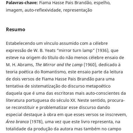
Palavras-chave:
Fiama Hasse Pais Brandão, espelho,
imagem, auto-reflexividade, representação
Resumo
Estabelecendo um vínculo assumido com a célebre
expressão de W. B. Yeats “mirror turn lamp” (1936), que
esteve na origem do título do não menos célebre ensaio de
M. H. Abrams,
The Mirror and the Lamp
(1960), dedicado à
teoria poética do Romantismo, este ensaio parte da leitura
de dois versos de Fiama Hasse Pais Brandão para uma
tentativa de siste­ma­ti­za­ção do discurso metapoético
daquela que é uma das escritoras mais auto-conscientes da
literatura portuguesa do século XX. Neste sentido, procura-
se re­constituir e problematizar esse discurso dando
especial destaque à obra em que es­ses versos se inscrevem,
Área branca
(1978), uma vez que este livro representa, na
tota­lidade da produção da autora mas também no campo