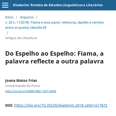
Diadorim: Revista de Estudos Linguísticos e Literários
Início
/
Arquivos
/
v. 20 n. 1 (2018): Fiama e seus pares: releituras, lápides e versões
entre os poetas (des)de 60
/
Artigos de Literatura
Do Espelho ao Espelho: Fiama, a
palavra reflecte a outra palavra
Joana Matos Frias
Universidade do Porto
http://orcid.org/0000-0001-5531-8436
DOI:
https://doi.org/10.35520/diadorim.2018.v20n1a17872