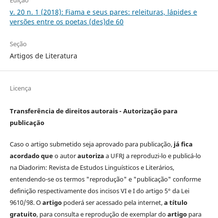
Edição
v. 20 n. 1 (2018): Fiama e seus pares: releituras, lápides e
versões entre os poetas (des)de 60
Seção
Artigos de Literatura
Licença
Transferência de direitos autorais - Autorização para
publicação
Caso o artigo submetido seja aprovado para publicação,
já fica
acordado que
o autor
autoriza
a UFRJ a reproduzi-lo e publicá-lo
na Diadorim: Revista de Estudos Linguísticos e Literários,
entendendo-se os termos "reprodução" e "publicação" conforme
definição respectivamente dos incisos VI e I do artigo 5° da Lei
9610/98. O
artigo
poderá ser acessado pela internet,
a título
gratuito
, para consulta e reprodução de exemplar do
artigo
para