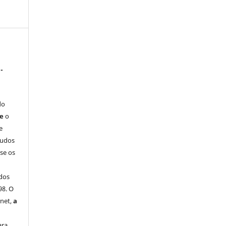
-
do
ue
o
e
tudos
-se os
dos
98. O
rnet,
a
ara