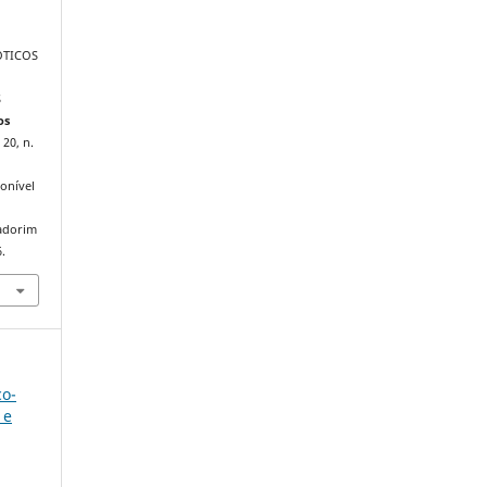
ÓTICOS
S
os
 20, n.
onível
iadorim
.
co-
 e