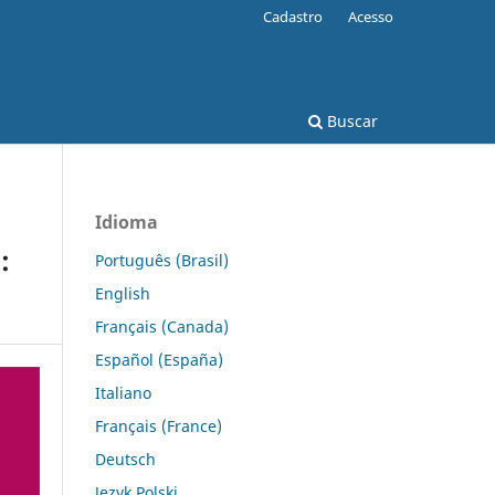
Cadastro
Acesso
Buscar
Idioma
:
Português (Brasil)
English
Français (Canada)
Español (España)
Italiano
Français (France)
Deutsch
Język Polski