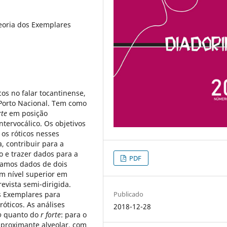
Teoria dos Exemplares
os no falar tocantinense,
 Porto Nacional. Tem como
rte
em posição
ntervocálico. Os objetivos
os róticos nesses
, contribuir para a
o e trazer dados para a
PDF
etamos dados de dois
m nível superior em
revista semi-dirigida.
s Exemplares para
Publicado
óticos. As análises
2018-12-28
o
quanto do
r
forte
: para o
proximante alveolar, com