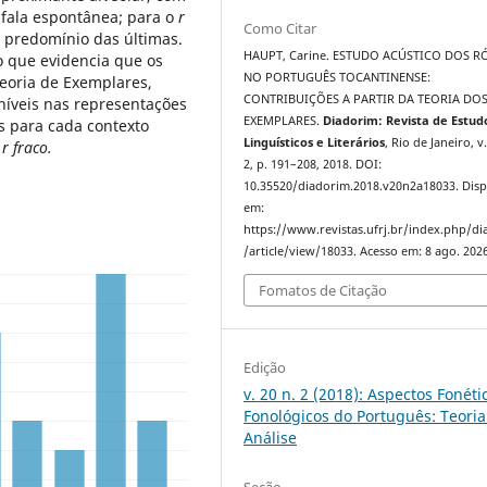
 fala espontânea; para o
r
Como Citar
m predomínio das últimas.
HAUPT, Carine. ESTUDO ACÚSTICO DOS R
 que evidencia que os
NO PORTUGUÊS TOCANTINENSE:
eoria de Exemplares,
CONTRIBUIÇÕES A PARTIR DA TEORIA DO
níveis nas representações
EXEMPLARES.
Diadorim: Revista de Estud
is para cada contexto
Linguísticos e Literários
, Rio de Janeiro, v.
o
r fraco.
2, p. 191–208, 2018. DOI:
10.35520/diadorim.2018.v20n2a18033. Disp
em:
https://www.revistas.ufrj.br/index.php/d
/article/view/18033. Acesso em: 8 ago. 2026
Fomatos de Citação
Edição
v. 20 n. 2 (2018): Aspectos Fonéti
Fonológicos do Português: Teoria
Análise
Seção