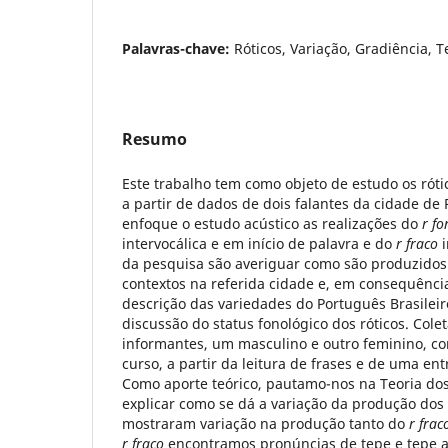
Palavras-chave:
Róticos, Variação, Gradiência, 
Resumo
Este trabalho tem como objeto de estudo os rótic
a partir de dados de dois falantes da cidade de
enfoque o estudo acústico as realizações do
r fo
intervocálica e em início de palavra e do
r fraco
i
da pesquisa são averiguar como são produzidos 
contextos na referida cidade e, em consequência
descrição das variedades do Português Brasileir
discussão do status fonológico dos róticos. Col
informantes, um masculino e outro feminino, co
curso, a partir da leitura de frases e de uma ent
Como aporte teórico, pautamo-nos na Teoria do
explicar como se dá a variação da produção dos r
mostraram variação na produção tanto do
r frac
r fraco
encontramos pronúncias de tepe e tepe a