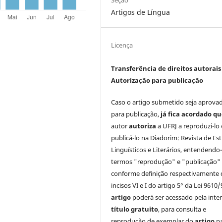
Artigos de Língua
Licença
Transferência de direitos autorais 
Autorização para publicação
Caso o artigo submetido seja aprova
para publicação,
já fica acordado q
autor
autoriza
a UFRJ a reproduzi-lo 
publicá-lo na Diadorim: Revista de Es
Linguísticos e Literários, entendendo
termos "reprodução" e "publicação"
conforme definição respectivamente 
incisos VI e I do artigo 5° da Lei 9610/
artigo
poderá ser acessado pela inte
título gratuito
, para consulta e
reprodução de exemplar do
artigo
p