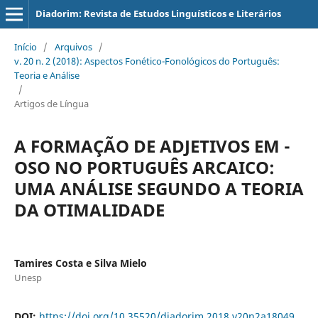
Diadorim: Revista de Estudos Linguísticos e Literários
Início
/
Arquivos
/
v. 20 n. 2 (2018): Aspectos Fonético-Fonológicos do Português:
Teoria e Análise
/
Artigos de Língua
A FORMAÇÃO DE ADJETIVOS EM -
OSO NO PORTUGUÊS ARCAICO:
UMA ANÁLISE SEGUNDO A TEORIA
DA OTIMALIDADE
Tamires Costa e Silva Mielo
Unesp
DOI:
https://doi.org/10.35520/diadorim.2018.v20n2a18049