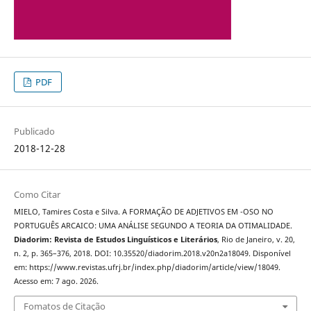
PDF
Publicado
2018-12-28
Como Citar
MIELO, Tamires Costa e Silva. A FORMAÇÃO DE ADJETIVOS EM -OSO NO
PORTUGUÊS ARCAICO: UMA ANÁLISE SEGUNDO A TEORIA DA OTIMALIDADE.
Diadorim: Revista de Estudos Linguísticos e Literários
, Rio de Janeiro, v. 20,
n. 2, p. 365–376, 2018. DOI: 10.35520/diadorim.2018.v20n2a18049. Disponível
em: https://www.revistas.ufrj.br/index.php/diadorim/article/view/18049.
Acesso em: 7 ago. 2026.
Fomatos de Citação