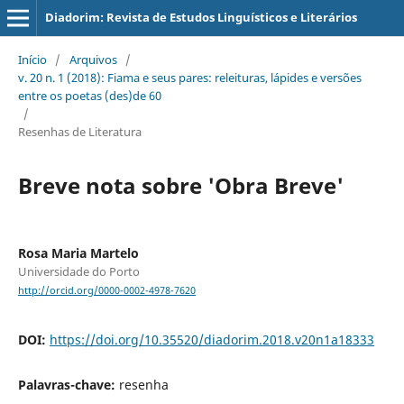
Diadorim: Revista de Estudos Linguísticos e Literários
Início
/
Arquivos
/
v. 20 n. 1 (2018): Fiama e seus pares: releituras, lápides e versões
entre os poetas (des)de 60
/
Resenhas de Literatura
Breve nota sobre 'Obra Breve'
Rosa Maria Martelo
Universidade do Porto
http://orcid.org/0000-0002-4978-7620
DOI:
https://doi.org/10.35520/diadorim.2018.v20n1a18333
Palavras-chave:
resenha