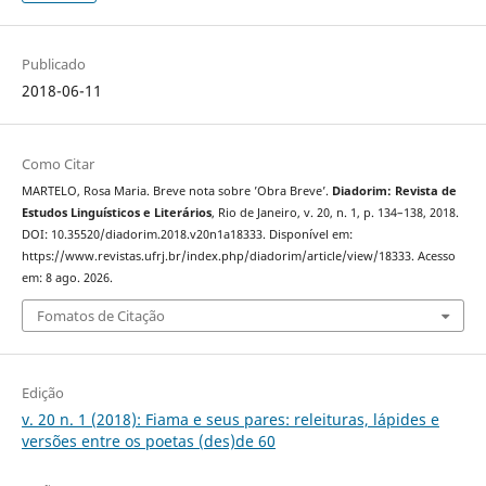
Publicado
2018-06-11
Como Citar
MARTELO, Rosa Maria. Breve nota sobre ’Obra Breve’.
Diadorim: Revista de
Estudos Linguísticos e Literários
, Rio de Janeiro, v. 20, n. 1, p. 134–138, 2018.
DOI: 10.35520/diadorim.2018.v20n1a18333. Disponível em:
https://www.revistas.ufrj.br/index.php/diadorim/article/view/18333. Acesso
em: 8 ago. 2026.
Fomatos de Citação
Edição
v. 20 n. 1 (2018): Fiama e seus pares: releituras, lápides e
versões entre os poetas (des)de 60