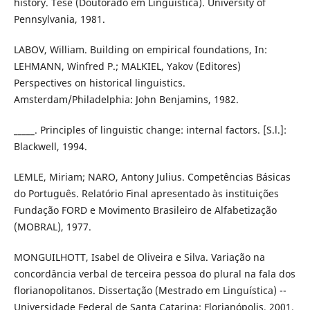
history. Tese (Doutorado em Linguística). University of
Pennsylvania, 1981.
LABOV, William. Building on empirical foundations, In:
LEHMANN, Winfred P.; MALKIEL, Yakov (Editores)
Perspectives on historical linguistics.
Amsterdam/Philadelphia: John Benjamins, 1982.
_____. Principles of linguistic change: internal factors. [S.l.]:
Blackwell, 1994.
LEMLE, Miriam; NARO, Antony Julius. Competências Básicas
do Português. Relatório Final apresentado às instituições
Fundação FORD e Movimento Brasileiro de Alfabetização
(MOBRAL), 1977.
MONGUILHOTT, Isabel de Oliveira e Silva. Variação na
concordância verbal de terceira pessoa do plural na fala dos
florianopolitanos. Dissertação (Mestrado em Linguística) --
Universidade Federal de Santa Catarina: Florianópolis, 2001.