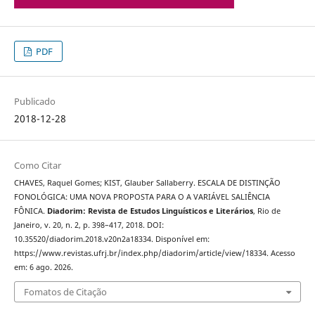
PDF
Publicado
2018-12-28
Como Citar
CHAVES, Raquel Gomes; KIST, Glauber Sallaberry. ESCALA DE DISTINÇÃO
FONOLÓGICA: UMA NOVA PROPOSTA PARA O A VARIÁVEL SALIÊNCIA
FÔNICA.
Diadorim: Revista de Estudos Linguísticos e Literários
, Rio de
Janeiro, v. 20, n. 2, p. 398–417, 2018. DOI:
10.35520/diadorim.2018.v20n2a18334. Disponível em:
https://www.revistas.ufrj.br/index.php/diadorim/article/view/18334. Acesso
em: 6 ago. 2026.
Fomatos de Citação