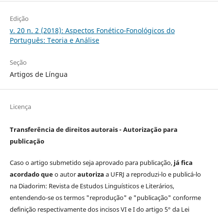
Edição
v. 20 n. 2 (2018): Aspectos Fonético-Fonológicos do
Português: Teoria e Análise
Seção
Artigos de Língua
Licença
Transferência de direitos autorais - Autorização para
publicação
Caso o artigo submetido seja aprovado para publicação,
já fica
acordado que
o autor
autoriza
a UFRJ a reproduzi-lo e publicá-lo
na Diadorim: Revista de Estudos Linguísticos e Literários,
entendendo-se os termos "reprodução" e "publicação" conforme
definição respectivamente dos incisos VI e I do artigo 5° da Lei