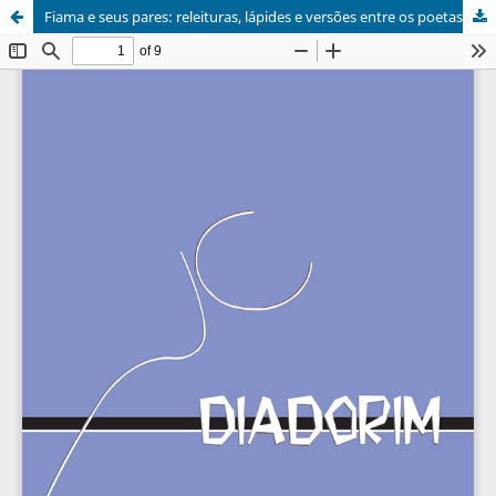
Fiama e seus pares: releituras, lápides e versões entre os poetas (des)de 60