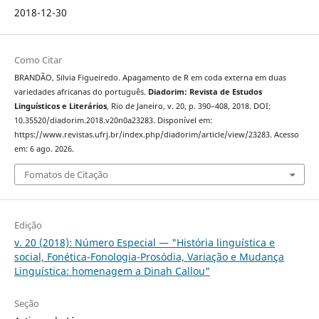
2018-12-30
Como Citar
BRANDÃO, Silvia Figueiredo. Apagamento de R em coda externa em duas
variedades africanas do português.
Diadorim: Revista de Estudos
Linguísticos e Literários
, Rio de Janeiro, v. 20, p. 390–408, 2018. DOI:
10.35520/diadorim.2018.v20n0a23283. Disponível em:
https://www.revistas.ufrj.br/index.php/diadorim/article/view/23283. Acesso
em: 6 ago. 2026.
Fomatos de Citação
Edição
v. 20 (2018): Número Especial — "História linguística e
social, Fonética-Fonologia-Prosódia, Variação e Mudança
Linguística: homenagem a Dinah Callou"
Seção