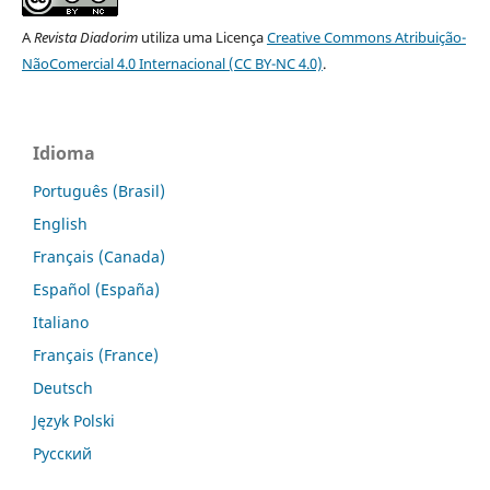
A
Revista Diadorim
utiliza uma Licença
Creative Commons Atribuição-
NãoComercial 4.0 Internacional (CC BY-NC 4.0)
.
Idioma
Português (Brasil)
English
Français (Canada)
Español (España)
Italiano
Français (France)
Deutsch
Język Polski
Русский