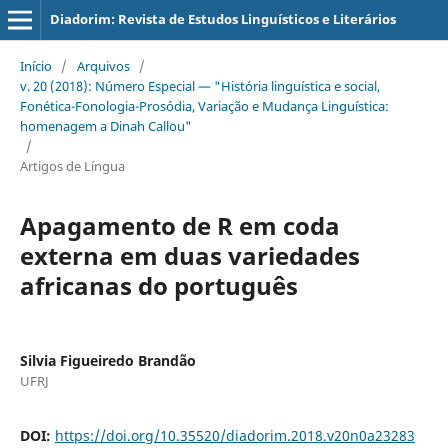
Diadorim: Revista de Estudos Linguísticos e Literários
Início
/
Arquivos
/
v. 20 (2018): Número Especial — "História linguística e social,
Fonética-Fonologia-Prosódia, Variação e Mudança Linguística:
homenagem a Dinah Callou"
/
Artigos de Língua
Apagamento de R em coda
externa em duas variedades
africanas do português
Silvia Figueiredo Brandão
UFRJ
DOI:
https://doi.org/10.35520/diadorim.2018.v20n0a23283