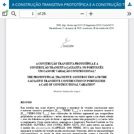
A CONSTRUÇÃO TRANSITIVA PROTOTÍPICA E A CONSTRUÇÃO TRANSITIVA CAUSATIVA NO PORTUGUÊS: UM CASO DE VARIAÇÃO CONSTRUCIONAL?