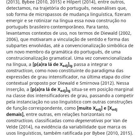
(2013), Bybee (2010, 2015) e Hilpert (2014), entre outros,
detectamos, na trajetória do português, neoanálises que,
sob forma de micropassos de mudança linguística, fizeram
emergir e se rotinizar na língua essa nova construção no
português brasileiro contemporâneo. Para tanto,
levantamos contextos de uso, nos termos de Diewald (2002,
2006), que motivaram a vinculação de sentido e forma das
subpartes envolvidas, até a convencionalização simbólica de
um novo membro da gramática do português, de uma
construcionalização gramatical. Uma vez convencionalizada
na língua, a
[p(a)ra lá de X
]
passa a integrar o
adj
ig
constructicon
, como novo constituinte do paradigma das
expressões de grau intensificador, na última etapa do
cline
contextual proposto por Diewald e Smirnova (2012). Nessa
inserção, a
[p(a)ra lá de X
]
situa-se em posição marginal
adj
ig
na classe dos intensificadores de grau, passando a competir
pela instanciação no uso linguístico com outras construções
de função correspondente, como
[muito X
] e [X
adj
adj
demais],
entre outras, em relações horizontais no
constructicon,
classificadas como
degenerativas
por Van de
Velde (2014), na evidência da variabilidade que marca os
usos linguísticos, também ratificada por Bybee (2010, 2015).