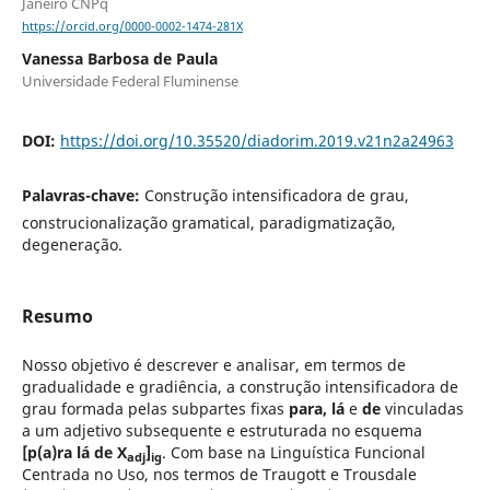
Janeiro CNPq
https://orcid.org/0000-0002-1474-281X
Vanessa Barbosa de Paula
Universidade Federal Fluminense
DOI:
https://doi.org/10.35520/diadorim.2019.v21n2a24963
Palavras-chave:
Construção intensificadora de grau,
construcionalização gramatical, paradigmatização,
degeneração.
Resumo
Nosso objetivo é descrever e analisar, em termos de
gradualidade e gradiência, a construção intensificadora de
grau formada pelas subpartes fixas
para, lá
e
de
vinculadas
a um adjetivo subsequente e estruturada no esquema
[p(a)ra lá de X
]
. Com base na Linguística Funcional
adj
ig
Centrada no Uso, nos termos de Traugott e Trousdale