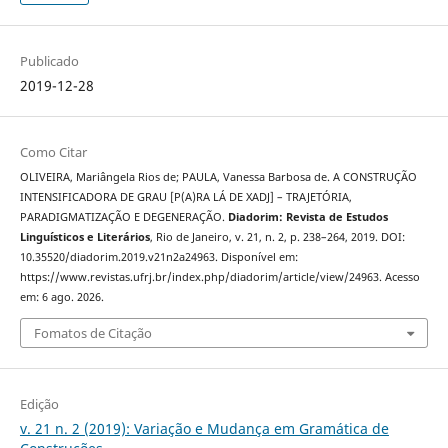
Publicado
2019-12-28
Como Citar
OLIVEIRA, Mariângela Rios de; PAULA, Vanessa Barbosa de. A CONSTRUÇÃO
INTENSIFICADORA DE GRAU [P(A)RA LÁ DE XADJ] – TRAJETÓRIA,
PARADIGMATIZAÇÃO E DEGENERAÇÃO.
Diadorim: Revista de Estudos
Linguísticos e Literários
, Rio de Janeiro, v. 21, n. 2, p. 238–264, 2019. DOI:
10.35520/diadorim.2019.v21n2a24963. Disponível em:
https://www.revistas.ufrj.br/index.php/diadorim/article/view/24963. Acesso
em: 6 ago. 2026.
Fomatos de Citação
Edição
v. 21 n. 2 (2019): Variação e Mudança em Gramática de