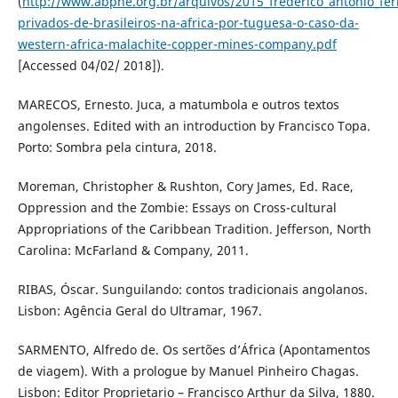
(
http://www.abphe.org.br/arquivos/2015_frederico_antonio_fer
privados-de-brasileiros-na-africa-por-tuguesa-o-caso-da-
western-africa-malachite-copper-mines-company.pdf
[Accessed 04/02/ 2018]).
MARECOS, Ernesto. Juca, a matumbola e outros textos
angolenses. Edited with an introduction by Francisco Topa.
Porto: Sombra pela cintura, 2018.
Moreman, Christopher & Rushton, Cory James, Ed. Race,
Oppression and the Zombie: Essays on Cross-cultural
Appropriations of the Caribbean Tradition. Jefferson, North
Carolina: McFarland & Company, 2011.
RIBAS, Óscar. Sunguilando: contos tradicionais angolanos.
Lisbon: Agência Geral do Ultramar, 1967.
SARMENTO, Alfredo de. Os sertões d’África (Apontamentos
de viagem). With a prologue by Manuel Pinheiro Chagas.
Lisbon: Editor Proprietario – Francisco Arthur da Silva, 1880.