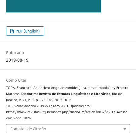
PDF (English)
Publicado
2019-08-19
Como Citar
TOPA, Francisco. An ancient Angolan zombie: ‘Juca, a matumbola’, by Ernesto
Marecos.
Diadorim: Revista de Estudos Linguísticos e Literários
, Rio de
Janeiro, v. 21, n. 1, p. 175–183, 2019. DOI:
10.35520/diadorim.2019.v21n1a25317. Disponível em:
https://www.revistas.ufrj.br/index.php/diadorim/article/view/25317. Acesso
em: 6 ago. 2026.
Fomatos de Citação