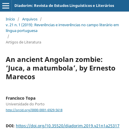
Diadorim: Revista de Estudos Linguísticos e Literários
Início
/
Arquivos
/
v. 21 n. 1 (2019): Reverências e irreverências no campo literário em
língua portuguesa
/
Artigos de Literatura
An ancient Angolan zombie:
‘Juca, a matumbola’, by Ernesto
Marecos
Francisco Topa
Universidade do Porto
http://orcid.org/0000-0001-6929-5618
DOI:
https://doi.org/10.35520/diadorim.2019.v21n1a25317