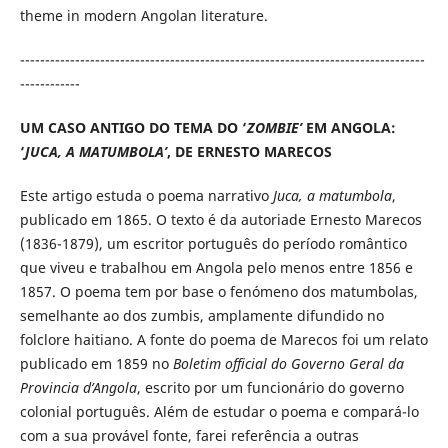
theme in modern Angolan literature.
---------------------------------------------------------------------------------
------------
UM CASO ANTIGO DO TEMA DO ‘
ZOMBIE’
EM ANGOLA:
‘
JUCA, A MATUMBOLA’
, DE ERNESTO MARECOS
Este artigo estuda o poema narrativo
Juca, a matumbola
,
publicado em 1865. O texto é da autoriade Ernesto Marecos
(1836-1879), um escritor português do período romântico
que viveu e trabalhou em Angola pelo menos entre 1856 e
1857. O poema tem por base o fenómeno dos matumbolas,
semelhante ao dos zumbis, amplamente difundido no
folclore haitiano. A fonte do poema de Marecos foi um relato
publicado em 1859 no
Boletim official do Governo Geral da
Provincia d’Angola
, escrito por um funcio­nário do governo
colonial português. Além de estudar o poema e compará-lo
com a sua provável fonte, farei referência a outras