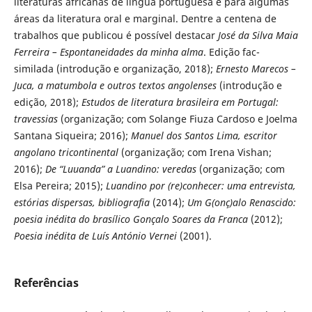
literaturas africanas de língua portuguesa e para algumas
áreas da literatura oral e marginal. Dentre a centena de
trabalhos que publicou é possível destacar
José da Silva Maia
Ferreira – Espontaneidades da minha alma
. Edição fac-
similada (introdução e organização, 2018);
Ernesto Marecos –
Juca, a matumbola e outros textos angolenses
(introdução e
edição, 2018);
Estudos de literatura brasileira em Portugal:
travessias
(organização; com Solange Fiuza Cardoso e Joelma
Santana Siqueira; 2016);
Manuel dos Santos Lima,
escritor
angolano tricontinental
(organização; com Irena Vishan;
2016);
De “Luuanda” a Luandino: veredas
(organização; com
Elsa Pereira; 2015);
Luandino por (re)conhecer: uma entrevista,
estórias dispersas, bibliografia
(2014);
Um G(onç)alo Renascido:
poesia inédita do brasílico Gonçalo Soares da Franca
(2012);
Poesia inédita de Luís António Vernei
(2001).
Referências