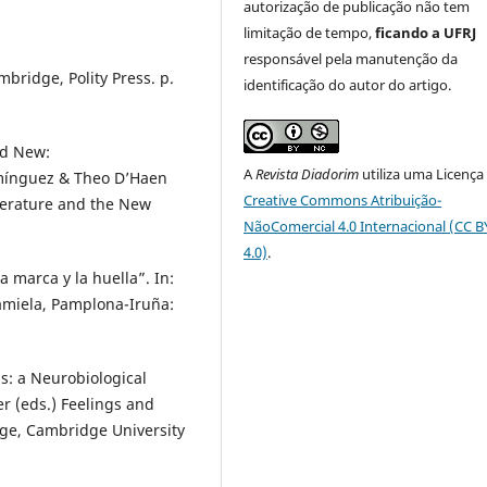
autorização de publicação não tem
limitação de tempo,
ficando a UFRJ
responsável pela manutenção da
bridge, Polity Press. p.
identificação do autor do artigo.
nd New:
A
Revista Diadorim
utiliza uma Licença
mínguez & Theo D’Haen
Creative Commons Atribuição-
iterature and the New
NãoComercial 4.0 Internacional (CC 
4.0)
.
a marca y la huella”. In:
Pamiela, Pamplona-Iruña:
s: a Neurobiological
er (eds.) Feelings and
e, Cambridge University