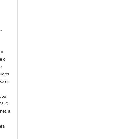
-
do
ue
o
e
tudos
-se os
dos
98. O
rnet,
a
ara