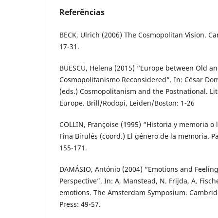
Referências
BECK, Ulrich (2006) The Cosmopolitan Vision. Cam
17-31.
BUESCU, Helena (2015) “Europe between Old a
Cosmopolitanismo Reconsidered”. In: César Do
(eds.) Cosmopolitanism and the Postnational. L
Europe. Brill/Rodopi, Leiden/Boston: 1-26
COLLIN, Françoise (1995) “Historia y memoria o l
Fina Birulés (coord.) El género de la memoria. 
155-171.
DAMÁSIO, António (2004) “Emotions and Feeling
Perspective”. In: A, Manstead, N. Frijda, A. Fisch
emotions. The Amsterdam Symposium. Cambridg
Press: 49-57.