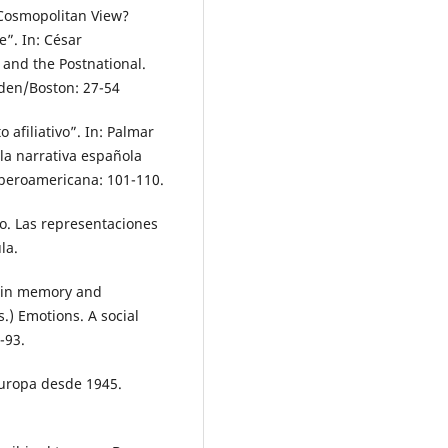
Cosmopolitan View?
”. In: César
nd the Postnational.
iden/Boston: 27-54
 afiliativo”. In: Palmar
la narrativa española
Iberoamericana: 101-110.
mo. Las representaciones
la.
g in memory and
.) Emotions. A social
-93.
Europa desde 1945.