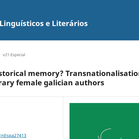
inguísticos e Literários
v21-Especial
storical memory? Transnationalisati
ary female galician authors
21nEspa27413