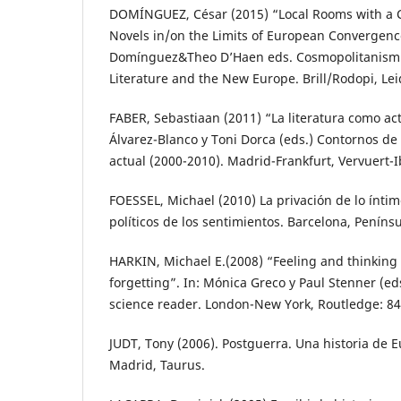
DOMÍNGUEZ, César (2015) “Local Rooms with a 
Novels in/on the Limits of European Convergence
Domínguez&Theo D’Haen eds. Cosmopolitanism a
Literature and the New Europe. Brill/Rodopi, Le
FABER, Sebastiaan (2011) “La literatura como acto
Álvarez-Blanco y Toni Dorca (eds.) Contornos de 
actual (2000-2010). Madrid-Frankfurt, Vervuert-
FOESSEL, Michael (2010) La privación de lo ínti
políticos de los sentimientos. Barcelona, Penínsu
HARKIN, Michael E.(2008) “Feeling and thinkin
forgetting”. In: Mónica Greco y Paul Stenner (eds
science reader. London-New York, Routledge: 84
JUDT, Tony (2006). Postguerra. Una historia de 
Madrid, Taurus.