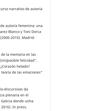
urso narrativo de autoría
 de autoría femenina: una
varez-Blanco y Toni Dorca
 (2000-2010). Madrid-
 de la memoria en las
(im)posible felicidad”.
 “¿Corazón helado?
teoría de las emociones”
io-discursivas da
ia plenaria en el
n Galicia dende unha
 2016). In press.