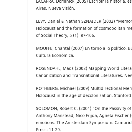
LACAPRA, Dominick (2005) Escribir la historia, e
Aires, Nueva Visión.
LEVY, Daniel & Nathan SZNAIDER (2002) “Memo
Holocaust and the formation of cosmopolitan m
of Social Theory, 5 (1): 87-106.
MOUFFE, Chantal (2007) En torno a lo político. 
Cultura Económica.
ROSENDAHL, Mads (2008) Mapping World Literatu
Canonization and Transnational Literatures. Ne
ROTHBERG, Michael (2009) Multidirectional Me
Holocaust in the age of decolonization. Stanford 
SOLOMON, Robert C. (2004) “On the Passivity of 
Anthony Manstead, Nico Frijda, Agneta Fischer (
emotions. The Amsterdam Symposium. Cambridg
Press: 11-29.