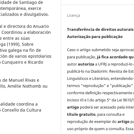
rsidade de Santiago de
ontemporánea, exerce
ializados e divulgativos.
Licença
l e directora do Anuario
Transferência de direitos autorais 
. Coordinou a elaboración
Autorização para publicação
 e entre as súas
ega (1999), Sobre
Caso o artigo submetido seja aprova
iva galega na fin de
ción de varios epistolarios
para publicação,
já fica acordado q
ro Cunqueiro e Ricardo
autor
autoriza
a UFRJ a reproduzi-lo 
publicá-lo na Diadorim: Revista de Es
Linguísticos e Literários, entendendo
s de Manuel Rivas e
termos "reprodução" e "publicação"
ello, Amélie Nothomb ou
conforme definição respectivamente 
incisos VI e I do artigo 5° da Lei 9610/
alidade coordina a
artigo
poderá ser acessado pela inte
 Consello da Cultura
título gratuito
, para consulta e
reprodução de exemplar do
artigo
p
uso próprio de quem a consulta. Essa