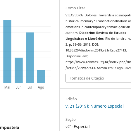
Como Citar
VILAVEDRA, Dolores. Towards a cosmopoli
historical memory? Transnationalisation a
emotions in contemporary female galician
authors.
Diadorim: Revista de Estudos
Linguísticos e Literários
, Rio de Janeiro, v.
3, p. 39–56, 2019. DOI:
10.35520/diadorim.2019.v21nEspa27413.
Disponível em:
https://www.revistas.ufrj.br/index.php/d
/article/view/27413. Acesso em: 7 ago. 2026
Fomatos de Citação
Edição
v. 21 (2019): Número Especial
Seção
v21-Especial
ompostela