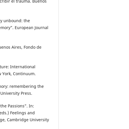
scribir el trauma. Buenos
ry unbound: the
emory”. European Journal
Buenos Aires, Fondo de
re: International
w York, Continuum.
mory: remembering the
University Press.
the Passions”. In:
eds.) Feelings and
e, Cambridge University