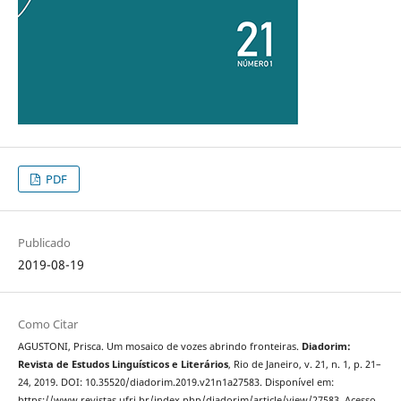
PDF
Publicado
2019-08-19
Como Citar
AGUSTONI, Prisca. Um mosaico de vozes abrindo fronteiras.
Diadorim:
Revista de Estudos Linguísticos e Literários
, Rio de Janeiro, v. 21, n. 1, p. 21–
24, 2019. DOI: 10.35520/diadorim.2019.v21n1a27583. Disponível em:
https://www.revistas.ufrj.br/index.php/diadorim/article/view/27583. Acesso