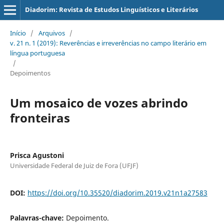
Diadorim: Revista de Estudos Linguísticos e Literários
Início
/
Arquivos
/
v. 21 n. 1 (2019): Reverências e irreverências no campo literário em
língua portuguesa
/
Depoimentos
Um mosaico de vozes abrindo
fronteiras
Prisca Agustoni
Universidade Federal de Juiz de Fora (UFJF)
DOI:
https://doi.org/10.35520/diadorim.2019.v21n1a27583
Palavras-chave:
Depoimento.