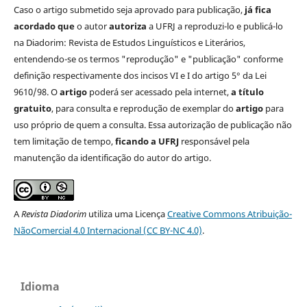
Caso o artigo submetido seja aprovado para publicação,
já fica
acordado que
o autor
autoriza
a UFRJ a reproduzi-lo e publicá-lo
na Diadorim: Revista de Estudos Linguísticos e Literários,
entendendo-se os termos "reprodução" e "publicação" conforme
definição respectivamente dos incisos VI e I do artigo 5° da Lei
9610/98. O
artigo
poderá ser acessado pela internet,
a título
gratuito
, para consulta e reprodução de exemplar do
artigo
para
uso próprio de quem a consulta. Essa autorização de publicação não
tem limitação de tempo,
ficando a UFRJ
responsável pela
manutenção da identificação do autor do artigo.
A
Revista Diadorim
utiliza uma Licença
Creative Commons Atribuição-
NãoComercial 4.0 Internacional (CC BY-NC 4.0)
.
Idioma