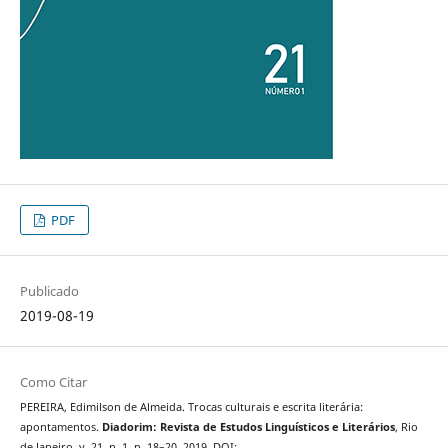
PDF
Publicado
2019-08-19
Como Citar
PEREIRA, Edimilson de Almeida. Trocas culturais e escrita literária:
apontamentos.
Diadorim: Revista de Estudos Linguísticos e Literários
, Rio
de Janeiro, v. 21, n. 1, p. 18–20, 2019. DOI: