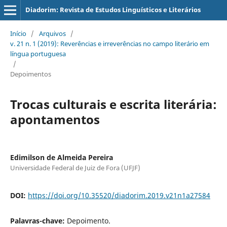
Diadorim: Revista de Estudos Linguísticos e Literários
Início
/
Arquivos
/
v. 21 n. 1 (2019): Reverências e irreverências no campo literário em
língua portuguesa
/
Depoimentos
Trocas culturais e escrita literária:
apontamentos
Edimilson de Almeida Pereira
Universidade Federal de Juiz de Fora (UFJF)
DOI:
https://doi.org/10.35520/diadorim.2019.v21n1a27584
Palavras-chave:
Depoimento.