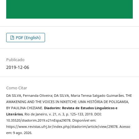
PDF (English)
Publicado
2019-12-06
Como Citar
DA SILVA, Fernanda Oliveira; DA SILVA, Maria Teresa Salgado Guimarães. THE
AWAKENING AND THE VOICES IN NIKETCHE: UMA HISTÓRIA DE POLIGAMIA,
BY PAULINA CHIZIANE.
Diadorim: Revista de Estudos Linguísticos e
Literários
, Rio de Janeiro, v. 21, n. 3, p. 125–133, 2019. DOI:
10.35520/diadorim.2019.v21nEspa29078. Disponível em:
https://www.revistas.ufrj.br/index.php/diadorim/article/view/29078. Acesso
em: 9 ago. 2026.