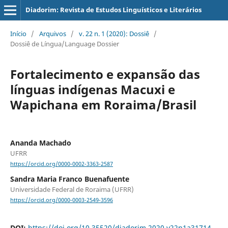
Diadorim: Revista de Estudos Linguísticos e Literários
Início
/
Arquivos
/
v. 22 n. 1 (2020): Dossiê
/
Dossiê de Língua/Language Dossier
Fortalecimento e expansão das
línguas indígenas Macuxi e
Wapichana em Roraima/Brasil
Ananda Machado
UFRR
https://orcid.org/0000-0002-3363-2587
Sandra Maria Franco Buenafuente
Universidade Federal de Roraima (UFRR)
https://orcid.org/0000-0003-2549-3596
DOI:
https://doi.org/10.35520/diadorim.2020.v22n1a31714