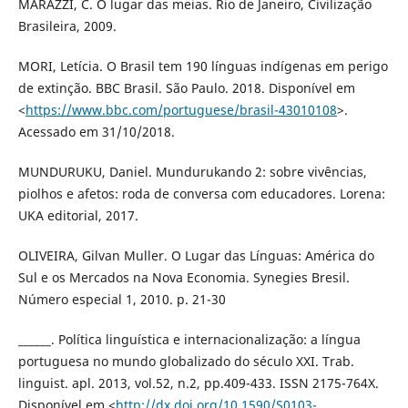
MARAZZI, C. O lugar das meias. Rio de Janeiro, Civilização
Brasileira, 2009.
MORI, Letícia. O Brasil tem 190 línguas indígenas em perigo
de extinção. BBC Brasil. São Paulo. 2018. Disponível em
<
https://www.bbc.com/portuguese/brasil-43010108
>.
Acessado em 31/10/2018.
MUNDURUKU, Daniel. Mundurukando 2: sobre vivências,
piolhos e afetos: roda de conversa com educadores. Lorena:
UKA editorial, 2017.
OLIVEIRA, Gilvan Muller. O Lugar das Línguas: América do
Sul e os Mercados na Nova Economia. Synegies Bresil.
Número especial 1, 2010. p. 21-30
______. Política linguística e internacionalização: a língua
portuguesa no mundo globalizado do século XXI. Trab.
linguist. apl. 2013, vol.52, n.2, pp.409-433. ISSN 2175-764X.
Disponível em <
http://dx.doi.org/10.1590/S0103-