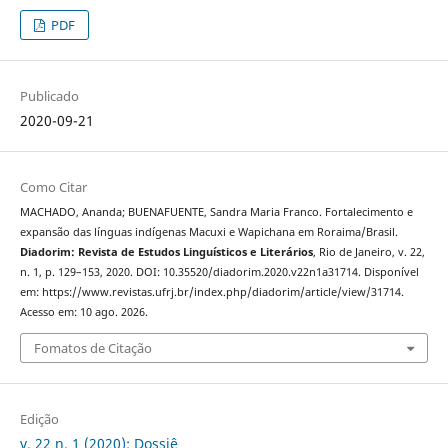
PDF
Publicado
2020-09-21
Como Citar
MACHADO, Ananda; BUENAFUENTE, Sandra Maria Franco. Fortalecimento e
expansão das línguas indígenas Macuxi e Wapichana em Roraima/Brasil.
Diadorim: Revista de Estudos Linguísticos e Literários
, Rio de Janeiro, v. 22,
n. 1, p. 129–153, 2020. DOI: 10.35520/diadorim.2020.v22n1a31714. Disponível
em: https://www.revistas.ufrj.br/index.php/diadorim/article/view/31714.
Acesso em: 10 ago. 2026.
Fomatos de Citação
Edição
v. 22 n. 1 (2020): Dossiê