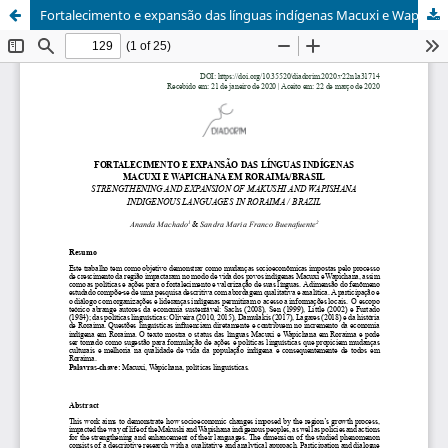
Fortalecimento e expansão das línguas indígenas Macuxi e Wapichana em Roraima/Brasil