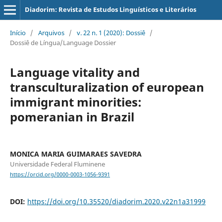
Diadorim: Revista de Estudos Linguísticos e Literários
Início
/
Arquivos
/
v. 22 n. 1 (2020): Dossiê
/
Dossiê de Língua/Language Dossier
Language vitality and
transculturalization of european
immigrant minorities:
pomeranian in Brazil
MONICA MARIA GUIMARAES SAVEDRA
Universidade Federal Fluminene
https://orcid.org/0000-0003-1056-9391
DOI:
https://doi.org/10.35520/diadorim.2020.v22n1a31999