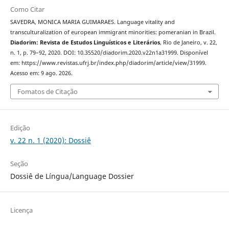
Como Citar
SAVEDRA, MONICA MARIA GUIMARAES. Language vitality and
transculturalization of european immigrant minorities: pomeranian in Brazil.
Diadorim: Revista de Estudos Linguísticos e Literários
, Rio de Janeiro, v. 22,
n. 1, p. 79–92, 2020. DOI: 10.35520/diadorim.2020.v22n1a31999. Disponível
em: https://www.revistas.ufrj.br/index.php/diadorim/article/view/31999.
Acesso em: 9 ago. 2026.
Fomatos de Citação
Edição
v. 22 n. 1 (2020): Dossiê
Seção
Dossiê de Língua/Language Dossier
Licença