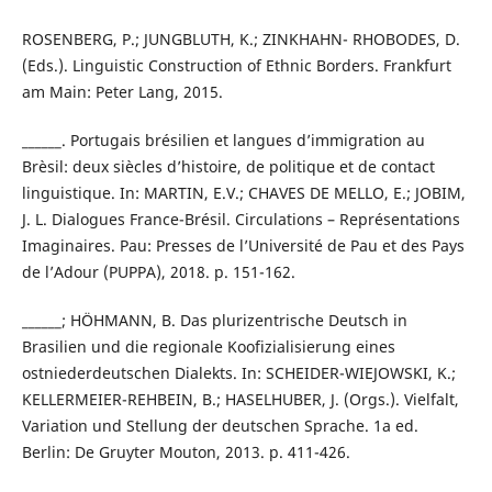
ROSENBERG, P.; JUNGBLUTH, K.; ZINKHAHN- RHOBODES, D.
(Eds.). Linguistic Construction of Ethnic Borders. Frankfurt
am Main: Peter Lang, 2015.
______. Portugais brésilien et langues d’immigration au
Brèsil: deux siècles d’histoire, de politique et de contact
linguistique. In: MARTIN, E.V.; CHAVES DE MELLO, E.; JOBIM,
J. L. Dialogues France-Brésil. Circulations – Représentations
Imaginaires. Pau: Presses de l’Université de Pau et des Pays
de l’Adour (PUPPA), 2018. p. 151-162.
______; HÖHMANN, B. Das plurizentrische Deutsch in
Brasilien und die regionale Koofizialisierung eines
ostniederdeutschen Dialekts. In: SCHEIDER-WIEJOWSKI, K.;
KELLERMEIER-REHBEIN, B.; HASELHUBER, J. (Orgs.). Vielfalt,
Variation und Stellung der deutschen Sprache. 1a ed.
Berlin: De Gruyter Mouton, 2013. p. 411-426.