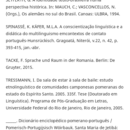
perspectiva histórica. In: MAUCH, C.; VASCONCELLOS, N.
(Orgs.), Os alemães no sul do Brasil. Canoas: ULBRA, 1994.
SPINASSÉ, K. KÄFER, M.L.A. A conscientização linguística e a
didática do multilinguismo emcontextos de contato
português-Hunsrückisch. Gragoatá, Niterói, v.22, n. 42, p.
393-415, jan.-abr.
TACKE, F. Sprache und Raum in der Romania. Berlin: De
Gruyter, 2015.
TRESSMANN, I. Da sala de estar à sala de baile: estudo
etnolinguístico de comunidades camponesas pomeranas do
estado do Espírito Santo. 2005. 335f. Tese (Doutorado em
Linguística). Programa de Pós-Graduação em Letras,
Universidade Federal do Rio de Janeiro, Rio de Janeiro, 2005.
______. Dicionário enciclopédico pomerano-português /
Pomerisch-Portugijsisch Wöirbauk. Santa Maria de Jetibá: