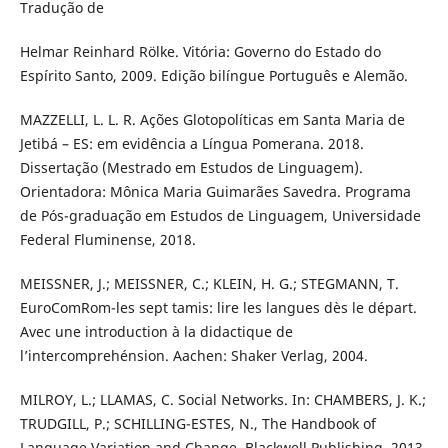
Tradução de
Helmar Reinhard Rölke. Vitória: Governo do Estado do
Espírito Santo, 2009. Edição bilíngue Português e Alemão.
MAZZELLI, L. L. R. Ações Glotopolíticas em Santa Maria de
Jetibá – ES: em evidência a Língua Pomerana. 2018.
Dissertação (Mestrado em Estudos de Linguagem).
Orientadora: Mônica Maria Guimarães Savedra. Programa
de Pós-graduação em Estudos de Linguagem, Universidade
Federal Fluminense, 2018.
MEISSNER, J.; MEISSNER, C.; KLEIN, H. G.; STEGMANN, T.
EuroComRom-les sept tamis: lire les langues dès le départ.
Avec une introduction à la didactique de
l’intercomprehénsion. Aachen: Shaker Verlag, 2004.
MILROY, L.; LLAMAS, C. Social Networks. In: CHAMBERS, J. K.;
TRUDGILL, P.; SCHILLING-ESTES, N., The Handbook of
Language Variation and Change. Blackwell Publishing, 2013.