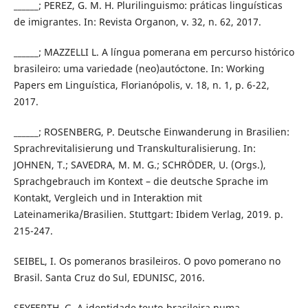
______; PEREZ, G. M. H. Plurilinguismo: práticas linguísticas
de imigrantes. In: Revista Organon, v. 32, n. 62, 2017.
______; MAZZELLI L. A língua pomerana em percurso histórico
brasileiro: uma variedade (neo)autóctone. In: Working
Papers em Linguística, Florianópolis, v. 18, n. 1, p. 6-22,
2017.
______; ROSENBERG, P. Deutsche Einwanderung in Brasilien:
Sprachrevitalisierung und Transkulturalisierung. In:
JOHNEN, T.; SAVEDRA, M. M. G.; SCHRÖDER, U. (Orgs.),
Sprachgebrauch im Kontext – die deutsche Sprache im
Kontakt, Vergleich und in Interaktion mit
Lateinamerika/Brasilien. Stuttgart: Ibidem Verlag, 2019. p.
215-247.
SEIBEL, I. Os pomeranos brasileiros. O povo pomerano no
Brasil. Santa Cruz do Sul, EDUNISC, 2016.
SEYFERTH, G. A identidade teuto-brasileira numa