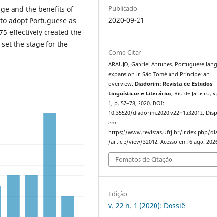
Publicado
age and the benefits of
2020-09-21
e to adopt Portuguese as
75 effectively created the
set the stage for the
Como Citar
ARAUJO, Gabriel Antunes. Portuguese lan
expansion in São Tomé and Príncipe: an
overview.
Diadorim: Revista de Estudos
Linguísticos e Literários
, Rio de Janeiro, v.
1, p. 57–78, 2020. DOI:
10.35520/diadorim.2020.v22n1a32012. Disp
em:
https://www.revistas.ufrj.br/index.php/d
/article/view/32012. Acesso em: 6 ago. 2026
Fomatos de Citação
Edição
v. 22 n. 1 (2020): Dossiê