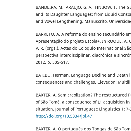
BANDEIRA, M.; ARAUJO, G. A.; FINBOW, T. The Gu
and its Daughter Languages: from Liquid Conso
and Vowel Lengthening. Manuscrito, Universidad
BARRETO, A. A reforma do ensino secundário em
Apresentação do projeto Escola+. In ROQUE, A. 
V. R. (orgs.). Actas do Colóquio Internacional S
perspectiva interdisciplinar, diacrónica e sincró
2012, p. 505-517.
BATIBO, Herman. Language Decline and Death in
consequences and challenges. Clevedon: Multili
BAXTER, A. Semicreolization? The restructured 
of São Tomé, a consequence of L1 acquisition in 
situation. Journal of Portuguese Linguistics 1: 7-
http://doi.org/10.5334/jpl.47
BAXTER, A. O português dos Tongas de São Tomé.