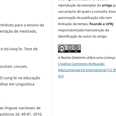
reprodução de exemplar do
artigo
p
uso próprio de quem a consulta. Essa
autorização de publicação não tem
limitação de tempo,
ficando a UFRJ
ontributo para o ensino da
responsável pela manutenção da
sertação de mestrado,
identificação do autor do artigo.
o do lung’Ie. Tese de
A
Revista Diadorim
utiliza uma Licença
Creative Commons Atribuição-
München: Lincom.
NãoComercial 4.0 Internacional (CC 
4.0)
.
 O Lung’Ie na educação
alhos em Linguística
1
as línguas nacionais de
uísticos 26: 49-81, 2010.