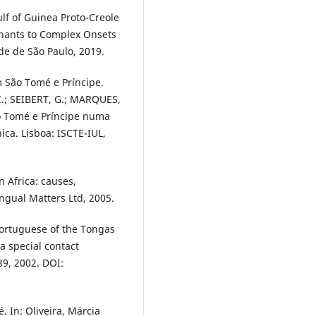
lf of Guinea Proto-Creole
nants to Complex Onsets
e de São Paulo, 2019.
 São Tomé e Príncipe.
C.; SEIBERT, G.; MARQUES,
ão Tomé e Príncipe numa
nica. Lisboa: ISCTE-IUL,
 Africa: causes,
ngual Matters Ltd, 2005.
Portuguese of the Tongas
a special contact
39, 2002. DOI:
 In: Oliveira, Márcia