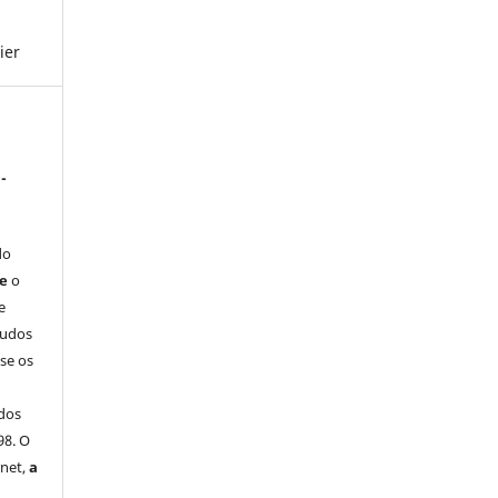
ier
-
do
ue
o
e
tudos
-se os
dos
98. O
rnet,
a