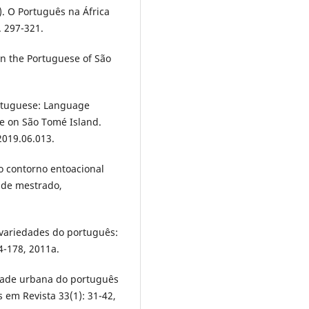
). O Português na África
. 297-321.
n the Portuguese of São
rtuguese: Language
e on São Tomé Island.
2019.06.013.
o contorno entoacional
 de mestrado,
variedades do português:
4-178, 2011a.
dade urbana do português
 em Revista 33(1): 31-42,