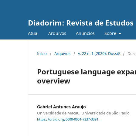
Diadorim: Revista de Estudos L
Atual
Arquivos
Anúncios
Sobre
Início
/
Arquivos
/
v. 22 n. 1 (2020): Dossiê
/
Doss
Portuguese language expan
overview
Gabriel Antunes Araujo
Universidade de Macau, Universidade de São Paulo
https://orcid.org/0000-0001-7337-3391