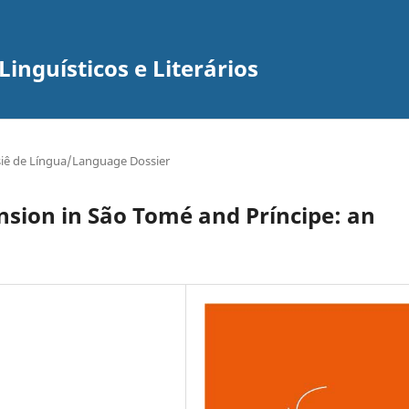
inguísticos e Literários
iê de Língua/Language Dossier
sion in São Tomé and Príncipe: an