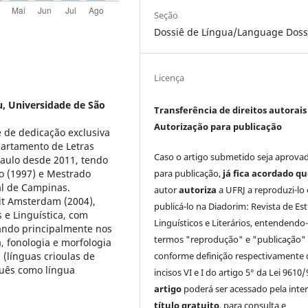
Seção
Dossiê de Língua/Language Doss
Licença
, Universidade de São
Transferência de direitos autorais 
Autorização para publicação
e de dedicação exclusiva
partamento de Letras
Caso o artigo submetido seja aprova
Paulo desde 2011, tendo
para publicação,
já fica acordado q
o (1997) e Mestrado
al de Campinas.
autor
autoriza
a UFRJ a reproduzi-lo 
eit Amsterdam (2004),
publicá-lo na Diadorim: Revista de Es
 e Linguística, com
Linguísticos e Literários, entendendo
ando principalmente nos
termos "reprodução" e "publicação"
, fonologia e morfologia
conforme definição respectivamente 
 (línguas crioulas de
uês como língua
incisos VI e I do artigo 5° da Lei 9610/
artigo
poderá ser acessado pela inte
título gratuito
, para consulta e