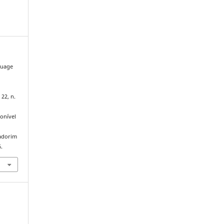
guage
 22, n.
onível
iadorim
.