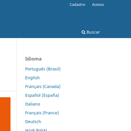
Cadastro
Acesso
Buscar
Idioma
Português (Brasil)
English
Français (Canada)
Español (España)
Italiano
Français (France)
Deutsch
Język Polski