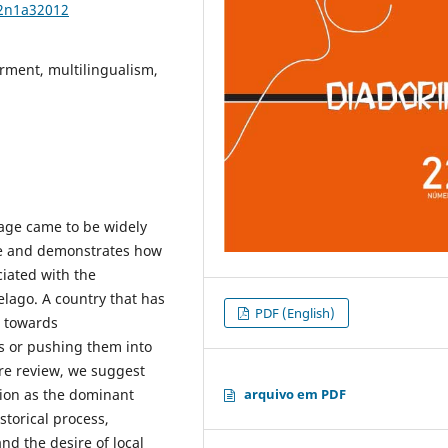
22n1a32012
ment, multilingualism,
age came to be widely
pe and demonstrates how
iated with the
lago. A country that has
PDF (English)
d towards
s or pushing them into
ure review, we suggest
arquivo em PDF
tion as the dominant
storical process,
nd the desire of local