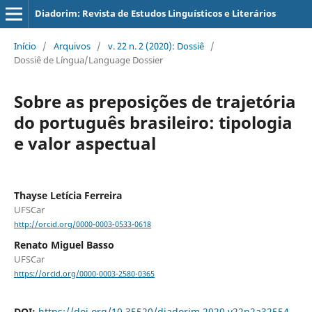
Diadorim: Revista de Estudos Linguísticos e Literários
Início
/
Arquivos
/
v. 22 n. 2 (2020): Dossiê
/
Dossiê de Língua/Language Dossier
Sobre as preposições de trajetória
do português brasileiro: tipologia
e valor aspectual
Thayse Letícia Ferreira
UFSCar
http://orcid.org/0000-0003-0533-0618
Renato Miguel Basso
UFSCar
https://orcid.org/0000-0003-2580-0365
DOI:
https://doi.org/10.35520/diadorim.2020.v22n2a32554