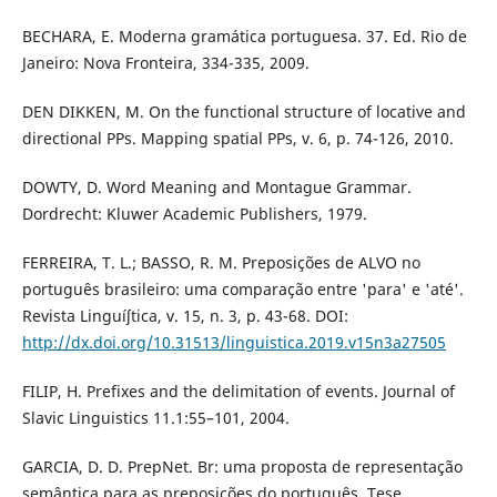
BECHARA, E. Moderna gramática portuguesa. 37. Ed. Rio de
Janeiro: Nova Fronteira, 334-335, 2009.
DEN DIKKEN, M. On the functional structure of locative and
directional PPs. Mapping spatial PPs, v. 6, p. 74-126, 2010.
DOWTY, D. Word Meaning and Montague Grammar.
Dordrecht: Kluwer Academic Publishers, 1979.
FERREIRA, T. L.; BASSO, R. M. Preposições de ALVO no
português brasileiro: uma comparação entre 'para' e 'até'.
Revista Linguíʃtica, v. 15, n. 3, p. 43-68. DOI:
http://dx.doi.org/10.31513/linguistica.2019.v15n3a27505
FILIP, H. Prefixes and the delimitation of events. Journal of
Slavic Linguistics 11.1:55–101, 2004.
GARCIA, D. D. PrepNet. Br: uma proposta de representação
semântica para as preposições do português. Tese