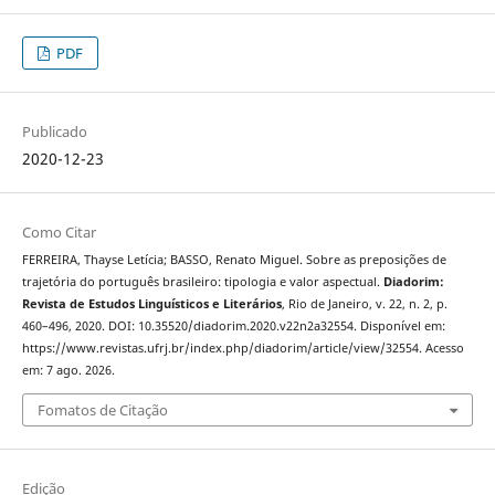
PDF
Publicado
2020-12-23
Como Citar
FERREIRA, Thayse Letícia; BASSO, Renato Miguel. Sobre as preposições de
trajetória do português brasileiro: tipologia e valor aspectual.
Diadorim:
Revista de Estudos Linguísticos e Literários
, Rio de Janeiro, v. 22, n. 2, p.
460–496, 2020. DOI: 10.35520/diadorim.2020.v22n2a32554. Disponível em:
https://www.revistas.ufrj.br/index.php/diadorim/article/view/32554. Acesso
em: 7 ago. 2026.
Fomatos de Citação
Edição