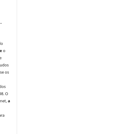
-
do
ue
o
e
tudos
-se os
dos
98. O
rnet,
a
ara