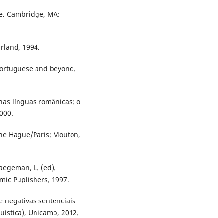
ge. Cambridge, MA:
arland, 1994.
Portuguese and beyond.
 nas línguas românicas: o
000.
The Hague/Paris: Mouton,
Haegeman, L. (ed).
mic Puplishers, 1997.
e negativas sentenciais
uística), Unicamp, 2012.