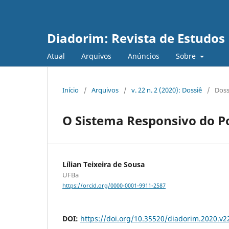
Diadorim: Revista de Estudos L
Atual
Arquivos
Anúncios
Sobre
Início
/
Arquivos
/
v. 22 n. 2 (2020): Dossiê
/
Doss
O Sistema Responsivo do Po
Lílian Teixeira de Sousa
UFBa
https://orcid.org/0000-0001-9911-2587
DOI:
https://doi.org/10.35520/diadorim.2020.v