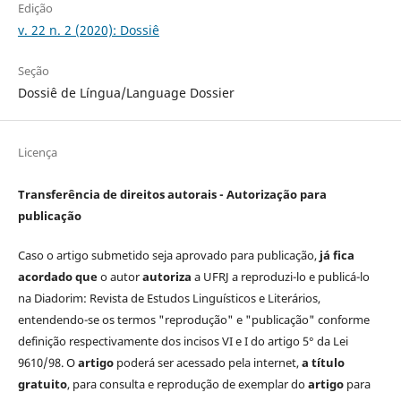
Edição
v. 22 n. 2 (2020): Dossiê
Seção
Dossiê de Língua/Language Dossier
Licença
Transferência de direitos autorais - Autorização para
publicação
Caso o artigo submetido seja aprovado para publicação,
já fica
acordado que
o autor
autoriza
a UFRJ a reproduzi-lo e publicá-lo
na Diadorim: Revista de Estudos Linguísticos e Literários,
entendendo-se os termos "reprodução" e "publicação" conforme
definição respectivamente dos incisos VI e I do artigo 5° da Lei
9610/98. O
artigo
poderá ser acessado pela internet,
a título
gratuito
, para consulta e reprodução de exemplar do
artigo
para