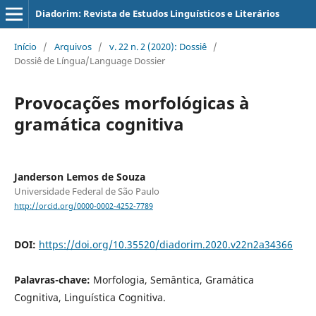
Diadorim: Revista de Estudos Linguísticos e Literários
Início
/
Arquivos
/
v. 22 n. 2 (2020): Dossiê
/
Dossiê de Língua/Language Dossier
Provocações morfológicas à
gramática cognitiva
Janderson Lemos de Souza
Universidade Federal de São Paulo
http://orcid.org/0000-0002-4252-7789
DOI:
https://doi.org/10.35520/diadorim.2020.v22n2a34366
Palavras-chave:
Morfologia, Semântica, Gramática
Cognitiva, Linguística Cognitiva.