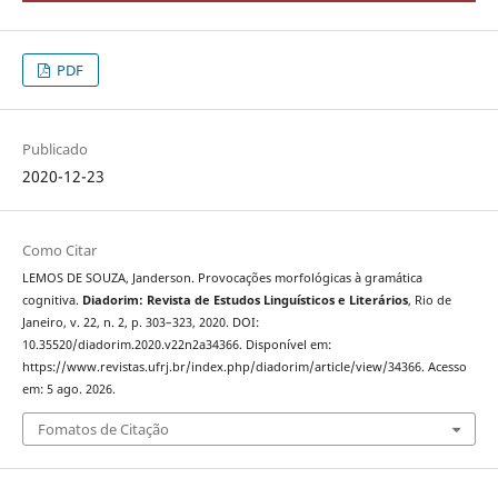
PDF
Publicado
2020-12-23
Como Citar
LEMOS DE SOUZA, Janderson. Provocações morfológicas à gramática
cognitiva.
Diadorim: Revista de Estudos Linguísticos e Literários
, Rio de
Janeiro, v. 22, n. 2, p. 303–323, 2020. DOI:
10.35520/diadorim.2020.v22n2a34366. Disponível em:
https://www.revistas.ufrj.br/index.php/diadorim/article/view/34366. Acesso
em: 5 ago. 2026.
Fomatos de Citação