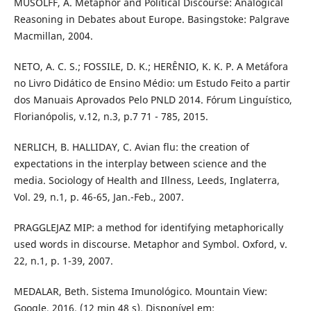
MUSOLFF, A. Metaphor and Political Discourse: Analogical
Reasoning in Debates about Europe. Basingstoke: Palgrave
Macmillan, 2004.
NETO, A. C. S.; FOSSILE, D. K.; HERÊNIO, K. K. P. A Metáfora
no Livro Didático de Ensino Médio: um Estudo Feito a partir
dos Manuais Aprovados Pelo PNLD 2014. Fórum Linguístico,
Florianópolis, v.12, n.3, p.7 71 - 785, 2015.
NERLICH, B. HALLIDAY, C. Avian flu: the creation of
expectations in the interplay between science and the
media. Sociology of Health and Illness, Leeds, Inglaterra,
Vol. 29, n.1, p. 46-65, Jan.-Feb., 2007.
PRAGGLEJAZ MIP: a method for identifying metaphorically
used words in discourse. Metaphor and Symbol. Oxford, v.
22, n.1, p. 1-39, 2007.
MEDALAR, Beth. Sistema Imunológico. Mountain View:
Google, 2016. (12 min 48 s). Disponível em: