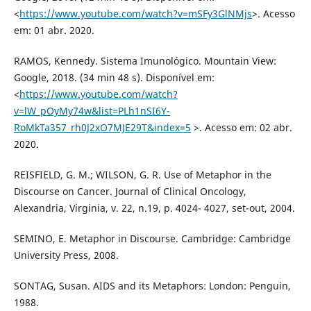
<
https://www.youtube.com/watch?v=mSFy3GlNMjs
>. Acesso
em: 01 abr. 2020.
RAMOS, Kennedy. Sistema Imunológico. Mountain View:
Google, 2018. (34 min 48 s). Disponível em:
<
https://www.youtube.com/watch?
v=lW_pOyMy74w&list=PLh1nSI6Y-
RoMkTa357_rh0J2xO7MJE29T&index=5
>. Acesso em: 02 abr.
2020.
REISFIELD, G. M.; WILSON, G. R. Use of Metaphor in the
Discourse on Cancer. Journal of Clinical Oncology,
Alexandria, Virginia, v. 22, n.19, p. 4024- 4027, set-out, 2004.
SEMINO, E. Metaphor in Discourse. Cambridge: Cambridge
University Press, 2008.
SONTAG, Susan. AIDS and its Metaphors: London: Penguin,
1988.