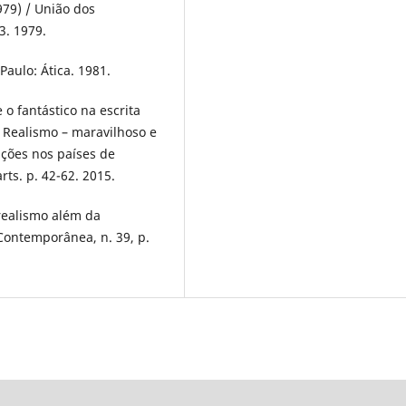
979) / União dos
3. 1979.
aulo: Ática. 1981.
 o fantástico na escrita
). Realismo – maravilhoso e
nções nos países de
rts. p. 42-62. 2015.
realismo além da
 Contemporânea, n. 39, p.