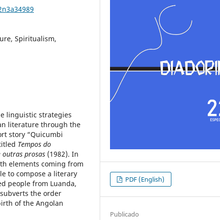
22n3a34989
ure, Spiritualism,
e linguistic strategies
n literature through the
hort story “Quicumbi
titled
Tempos do
 outras prosas
(1982). In
with elements coming from
le to compose a literary
PDF (English)
sed people from Luanda,
 subverts the order
irth of the Angolan
Publicado