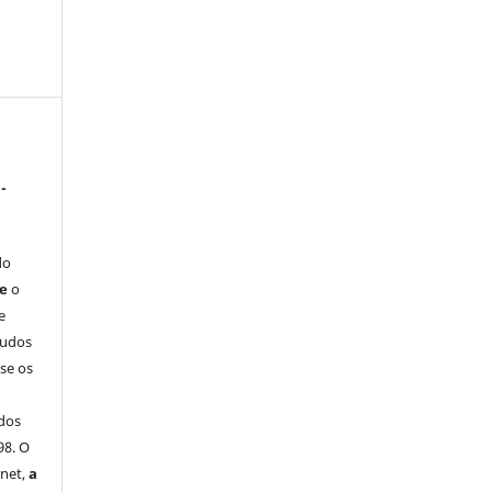
-
do
ue
o
e
tudos
-se os
dos
98. O
rnet,
a