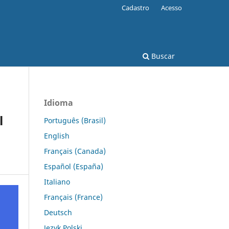
Cadastro
Acesso
Buscar
Idioma
l
Português (Brasil)
English
Français (Canada)
Español (España)
Italiano
Français (France)
Deutsch
Język Polski