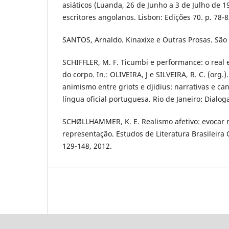
asiáticos (Luanda, 26 de Junho a 3 de Julho de 1
escritores angolanos. Lisbon: Edições 70. p. 78-8
SANTOS, Arnaldo. Kinaxixe e Outras Prosas. São P
SCHIFFLER, M. F. Ticumbi e performance: o real e
do corpo. In.: OLIVEIRA, J e SILVEIRA, R. C. (org.
animismo entre griots e djidius: narrativas e ca
língua oficial portuguesa. Rio de Janeiro: Dialoga
SCHØLLHAMMER, K. E. Realismo afetivo: evocar 
representação. Estudos de Literatura Brasileira
129-148, 2012.