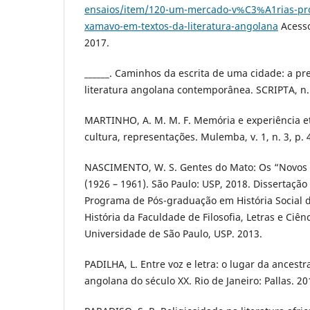
ensaios/item/120-um-mercado-v%C3%A1rias-
xamavo-em-textos-da-literatura-angolana
Acesso
2017.
______. Caminhos da escrita de uma cidade: a p
literatura angolana contemporânea. SCRIPTA, n. 4
MARTINHO, A. M. M. F. Memória e experiência etn
cultura, representações. Mulemba, v. 1, n. 3, p. 
NASCIMENTO, W. S. Gentes do Mato: Os “Novos
(1926 – 1961). São Paulo: USP, 2018. Dissertaçã
Programa de Pós-graduação em História Social
História da Faculdade de Filosofia, Letras e Ci
Universidade de São Paulo, USP. 2013.
PADILHA, L. Entre voz e letra: o lugar da ancestr
angolana do século XX. Rio de Janeiro: Pallas. 20