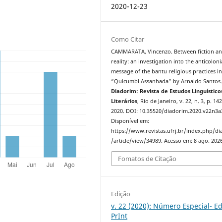
2020-12-23
Como Citar
CAMMARATA, Vincenzo. Between fiction a
reality: an investigation into the anticoloni
message of the bantu religious practices i
“Quicumbi Assanhada” by Arnaldo Santos
Diadorim: Revista de Estudos Linguístico
Literários
, Rio de Janeiro, v. 22, n. 3, p. 14
2020. DOI: 10.35520/diadorim.2020.v22n3a
Disponível em:
https://www.revistas.ufrj.br/index.php/d
/article/view/34989. Acesso em: 8 ago. 2026
Fomatos de Citação
Edição
v. 22 (2020): Número Especial- Ed
PrInt