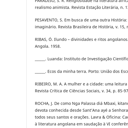
PARADISO, S. R. Religiosidade na literatura afric
realismo animista. Revista Estação Literária, n. 1
PESAVENTO, S. Em busca de uma outra História:
imaginário. Revista Brasileira de História, v. 15, 
RIBAS, Ó. Ilundo – divinidades e ritos angolano
Angola. 1958.
______. Luanda: Instituto de Investigação Científ
______. Ecos da minha terra. Porto: União dos Es
RIBEIRO, M. A. A mulher e a cidade: uma leitura
Revista Crítica de Ciências Sociais, v. 34, p. 85-9
ROCHA, J. De como Nga Palassa diá Mbaxi, kitan
devota conhecida desde Sant’Ana ayé a Senhor
todos seus santos e orações. Lavra & Oficina: C
à literatura angolana em saudação à VI conferênc