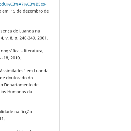
produ%C3%A7%C3%B5es-
 em: 15 de dezembro de
resença de Luanda na
, v. 8, p. 240-249. 2001.
ográfica – literatura,
4 -18, 2010.
 Assimilados” em Luanda
o de doutorado do
 do Departamento de
ências Humanas da
alidade na ficção
11.