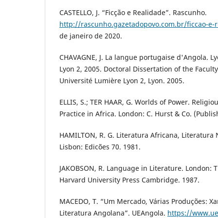
CASTELLO, J. “Ficção e Realidade”. Rascunho.
http://rascunho.gazetadopovo.com.br/ficcao-e-r
de janeiro de 2020.
CHAVAGNE, J. La langue portugaise d'Angola. Ly
Lyon 2, 2005. Doctoral Dissertation of the Facult
Université Lumière Lyon 2, Lyon. 2005.
ELLIS, S.; TER HAAR, G. Worlds of Power. Religio
Practice in Africa. London: C. Hurst & Co. (Publis
HAMILTON, R. G. Literatura Africana, Literatura 
Lisbon: Edicões 70. 1981.
JAKOBSON, R. Language in Literature. London: T
Harvard University Press Cambridge. 1987.
MACEDO, T. “Um Mercado, Várias Produções: X
Literatura Angolana”. UEAngola.
https://www.ue