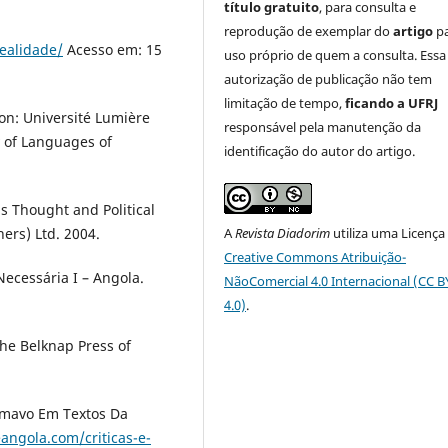
título gratuito
, para consulta e
reprodução de exemplar do
artigo
p
ealidade/
Acesso em: 15
uso próprio de quem a consulta. Essa
autorização de publicação não tem
limitação de tempo,
ficando a UFRJ
on: Université Lumière
responsável pela manutenção da
y of Languages of
identificação do autor do artigo.
us Thought and Political
A
Revista Diadorim
utiliza uma Licença
hers) Ltd. 2004.
Creative Commons Atribuição-
Necessária I – Angola.
NãoComercial 4.0 Internacional (CC 
4.0)
.
he Belknap Press of
amavo Em Textos Da
angola.com/criticas-e-