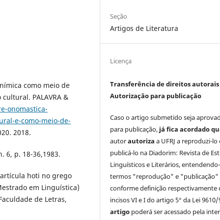
Seção
Artigos de Literatura
Licença
Transferência de direitos autorais 
onímica como meio de
Autorização para publicação
 cultural. PALAVRA &
tre-onomastica-
Caso o artigo submetido seja aprova
ural-e-como-meio-de-
para publicação,
já fica acordado q
20. 2018.
autor
autoriza
a UFRJ a reproduzi-lo 
publicá-lo na Diadorim: Revista de Es
. 6, p. 18-36,1983.
Linguísticos e Literários, entendendo
rtícula hoti no grego
termos "reprodução" e "publicação"
(Mestrado em Linguística)
conforme definição respectivamente 
Faculdade de Letras,
incisos VI e I do artigo 5° da Lei 9610/
artigo
poderá ser acessado pela inte