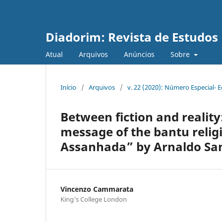
Diadorim: Revista de Estudos L
Atual
Arquivos
Anúncios
Sobre
Início
/
Arquivos
/
v. 22 (2020): Número Especial- Ed
Between fiction and reality:
message of the bantu relig
Assanhada” by Arnaldo Sa
Vincenzo Cammarata
King's College London