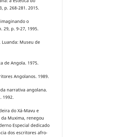
ana: a estética do
3, p. 268-281. 2015.
 imaginando o
n. 29, p. 9-27, 1995.
s. Luanda: Museu de
ica de Angola. 1975.
critores Angolanos. 1989.
 da narrativa angolana.
7. 1992.
deira do Xá-Mavu e
a da Muxima, renegou
aderno Especial dedicado
ia dos escritores afro-