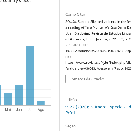
e country’s post-
Como Citar
SOUSA, Sandra. Silenced violence in the fe
a reading of Yara Monteiro’s Essa Dama Ba
Bué!.
Diadorim: Revista de Estudos Linguí
e Literários
, Rio de Janeiro, v. 22, n. 3, p. 
211, 2020. DOI:
10.35520/diadorim.2020.v22n3a36023. Disp
em:
https://www.revistas.ufrj.br/index.php/d
/article/view/36023. Acesso em: 7 ago. 2026
Fomatos de Citação
Edição
v. 22 (2020): Número Especial- Ed
PrInt
Seção