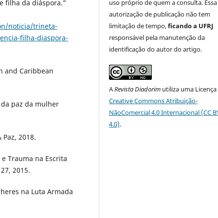
uso próprio de quem a consulta. Essa
 filha da diáspora.”
autorização de publicação não tem
limitação de tempo,
ficando a UFRJ
n/noticia/trineta-
responsável pela manutenção da
ncia-filha-diaspora-
identificação do autor do artigo.
an and Caribbean
A
Revista Diadorim
utiliza uma Licença
Creative Commons Atribuição-
o da paz da mulher
NãoComercial 4.0 Internacional (CC 
4.0)
.
 Paz, 2018.
 e Trauma na Escrita
27, 2015.
lheres na Luta Armada