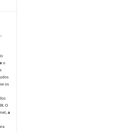
-
do
ue
o
e
tudos
-se os
dos
98. O
rnet,
a
ara