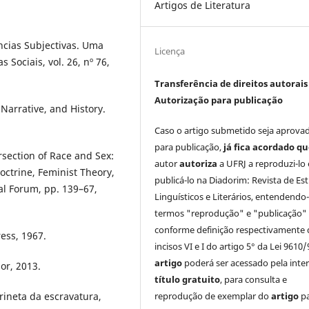
Artigos de Literatura
ências Subjectivas. Uma
Licença
 Sociais, vol. 26, nº 76,
Transferência de direitos autorais 
Autorização para publicação
arrative, and History.
Caso o artigo submetido seja aprova
para publicação,
já fica acordado q
section of Race and Sex:
autor
autoriza
a UFRJ a reproduzi-lo 
octrine, Feminist Theory,
publicá-lo na Diadorim: Revista de Es
gal Forum, pp. 139–67,
Linguísticos e Literários, entendendo
termos "reprodução" e "publicação"
conforme definição respectivamente 
ess, 1967.
incisos VI e I do artigo 5° da Lei 9610/
artigo
poderá ser acessado pela inte
or, 2013.
título gratuito
, para consulta e
reprodução de exemplar do
artigo
p
rineta da escravatura,