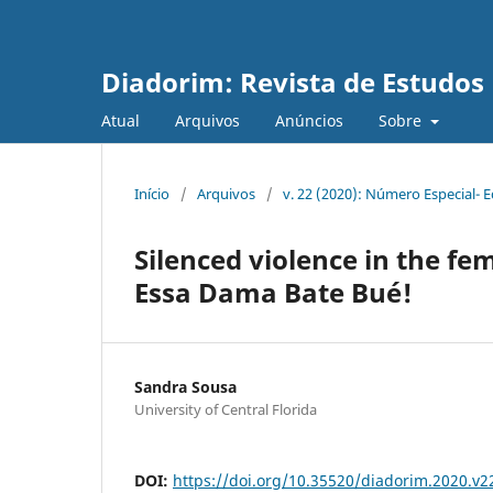
Diadorim: Revista de Estudos L
Atual
Arquivos
Anúncios
Sobre
Início
/
Arquivos
/
v. 22 (2020): Número Especial- Ed
Silenced violence in the fe
Essa Dama Bate Bué!
Sandra Sousa
University of Central Florida
DOI:
https://doi.org/10.35520/diadorim.2020.v