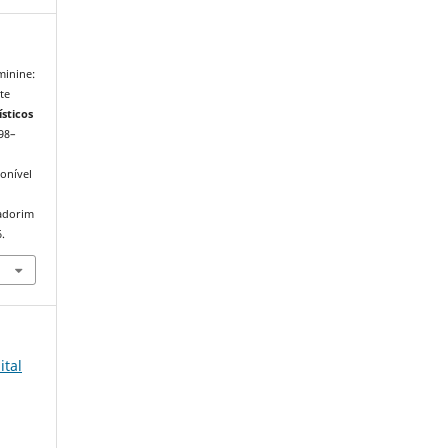
minine:
te
sticos
198–
onível
iadorim
.
ital