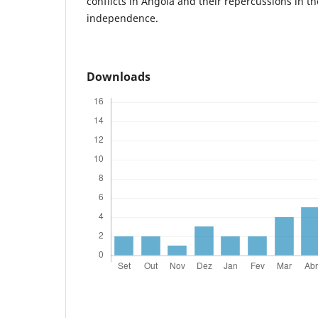
conflicts in Angola and their repercussions in th
independence.
Downloads