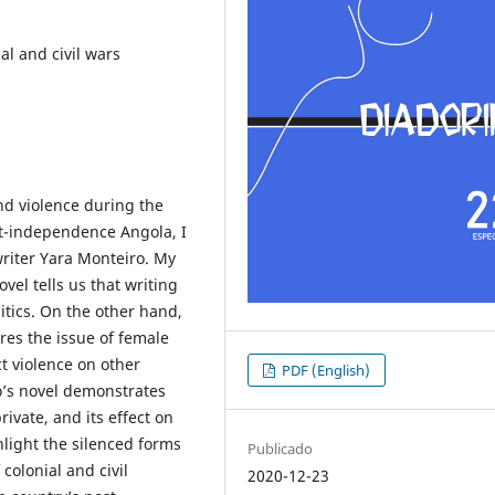
al and civil wars
d violence during the
st-independence Angola, I
writer Yara Monteiro. My
ovel
tells us that writing
tics. On the other hand,
ores the issue of female
t violence on other
PDF (English)
o’s novel demonstrates
ivate, and its effect on
ghlight the silenced forms
Publicado
 colonial and civil
2020-12-23