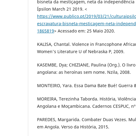
bisneta da mestiçagem, neta da independência e
Ípsilon March 21 2019. <
https://www.publico.pt/2019/03/21/culturaipsilo
escravatura-bisneta-mesticagem-neta-independe
1865819
> Acessado em: 25 Maio 2020.
KALISA, Chantal. Violence in Francophone Afric
Women's Literature U of Nebraska P, 2009.
KASEMBE, Dya; CHIZIANE, Paulina (Org.). O livr
angolana: as heroínas sem nome. Nzila, 2008.
MONTEIRO, Yara. Essa Dama Bate Bué! Guerra &
MOREIRA, Terezinha Taborda. História, Violência
Angolana e Moçambicana. Cadernos CESPUC, nº 
PAREDES, Margarida. Combater Duas Vezes. Mu
em Angola. Verso da História, 2015.