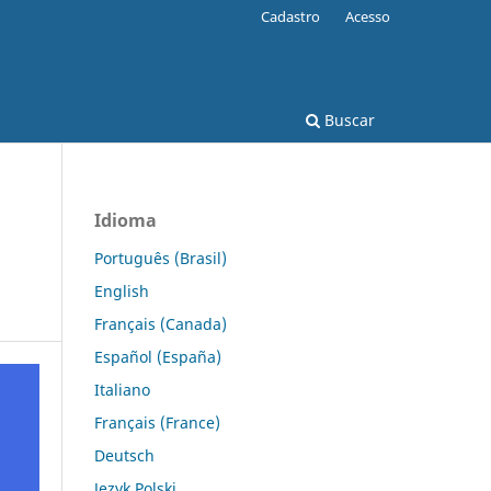
Cadastro
Acesso
Buscar
Idioma
Português (Brasil)
English
Français (Canada)
Español (España)
Italiano
Français (France)
Deutsch
Język Polski