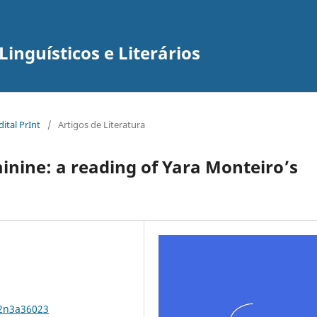
inguísticos e Literários
ital PrInt
/
Artigos de Literatura
minine: a reading of Yara Monteiro’s
22n3a36023