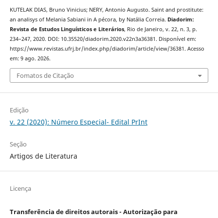
KUTELAK DIAS, Bruno Vinicius; NERY, Antonio Augusto. Saint and prostitute:
an analisys of Melania Sabiani in A pécora, by Natália Correia.
Diadorim:
Revista de Estudos Linguísticos e Literários
, Rio de Janeiro, v. 22, n. 3, p.
234–247, 2020. DOI: 10.35520/diadorim.2020.v22n3a36381. Disponível em:
https://www.revistas.ufrj.br/index.php/diadorim/article/view/36381. Acesso
em: 9 ago. 2026.
Fomatos de Citação
Edição
v. 22 (2020): Número Especial- Edital PrInt
Seção
Artigos de Literatura
Licença
Transferência de direitos autorais - Autorização para