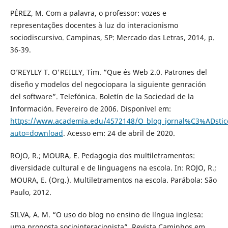
PÉREZ, M. Com a palavra, o professor: vozes e
representações docentes à luz do interacionismo
sociodiscursivo. Campinas, SP: Mercado das Letras, 2014, p.
36-39.
O’REYLLY T. O'REILLY, Tim. “Que és Web 2.0. Patrones del
diseño y modelos del negociopara la siguiente genración
del software”. Telefónica. Boletín de la Sociedad de la
Información. Fevereiro de 2006. Disponível em:
https://www.academia.edu/4572148/O_blog_jornal%C3%ADstic
auto=download
. Acesso em: 24 de abril de 2020.
ROJO, R.; MOURA, E. Pedagogia dos multiletramentos:
diversidade cultural e de linguagens na escola. In: ROJO, R.;
MOURA, E. (Org.). Multiletramentos na escola. Parábola: São
Paulo, 2012.
SILVA, A. M. “O uso do blog no ensino de língua inglesa:
uma proposta sociointeracionista”. Revista Caminhos em