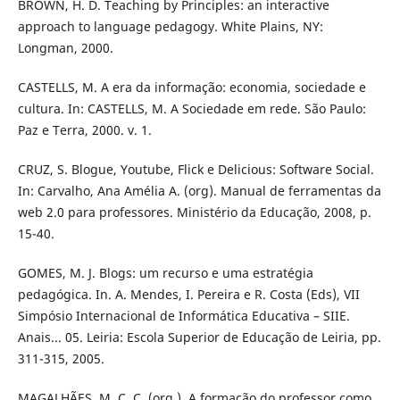
BROWN, H. D. Teaching by Principles: an interactive
approach to language pedagogy. White Plains, NY:
Longman, 2000.
CASTELLS, M. A era da informação: economia, sociedade e
cultura. In: CASTELLS, M. A Sociedade em rede. São Paulo:
Paz e Terra, 2000. v. 1.
CRUZ, S. Blogue, Youtube, Flick e Delicious: Software Social.
In: Carvalho, Ana Amélia A. (org). Manual de ferramentas da
web 2.0 para professores. Ministério da Educação, 2008, p.
15-40.
GOMES, M. J. Blogs: um recurso e uma estratégia
pedagógica. In. A. Mendes, I. Pereira e R. Costa (Eds), VII
Simpósio Internacional de Informática Educativa – SIIE.
Anais... 05. Leiria: Escola Superior de Educação de Leiria, pp.
311-315, 2005.
MAGALHÃES, M. C. C. (org.). A formação do professor como