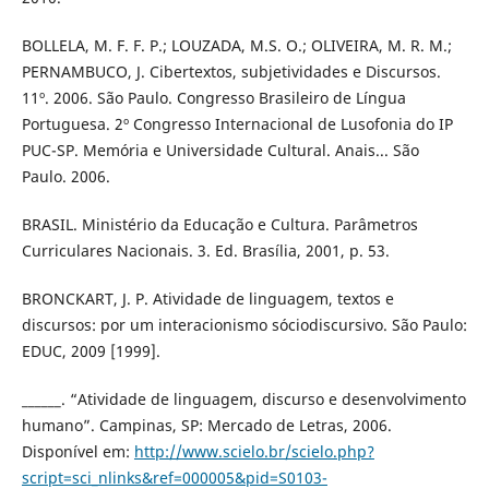
BOLLELA, M. F. F. P.; LOUZADA, M.S. O.; OLIVEIRA, M. R. M.;
PERNAMBUCO, J. Cibertextos, subjetividades e Discursos.
11º. 2006. São Paulo. Congresso Brasileiro de Língua
Portuguesa. 2º Congresso Internacional de Lusofonia do IP
PUC-SP. Memória e Universidade Cultural. Anais... São
Paulo. 2006.
BRASIL. Ministério da Educação e Cultura. Parâmetros
Curriculares Nacionais. 3. Ed. Brasília, 2001, p. 53.
BRONCKART, J. P. Atividade de linguagem, textos e
discursos: por um interacionismo sóciodiscursivo. São Paulo:
EDUC, 2009 [1999].
______. “Atividade de linguagem, discurso e desenvolvimento
humano”. Campinas, SP: Mercado de Letras, 2006.
Disponível em:
http://www.scielo.br/scielo.php?
script=sci_nlinks&ref=000005&pid=S0103-