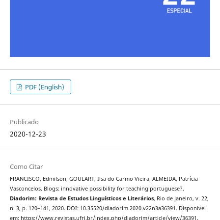
PDF (English)
Publicado
2020-12-23
Como Citar
FRANCISCO, Edmilson; GOULART, Ilsa do Carmo Vieira; ALMEIDA, Patrícia
Vasconcelos. Blogs: innovative possibility for teaching portuguese?.
Diadorim: Revista de Estudos Linguísticos e Literários
, Rio de Janeiro, v. 22,
n. 3, p. 120–141, 2020. DOI: 10.35520/diadorim.2020.v22n3a36391. Disponível
em: https://www.revistas.ufrj.br/index.php/diadorim/article/view/36391.