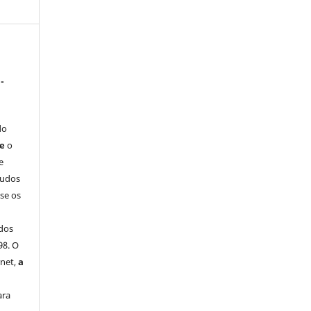
-
do
ue
o
e
tudos
-se os
dos
98. O
rnet,
a
ara