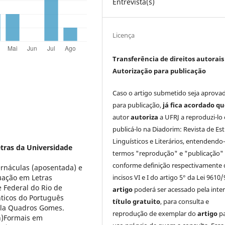
Entrevista(s)
Licença
Transferência de direitos autorais 
Autorização para publicação
Caso o artigo submetido seja aprova
para publicação,
já fica acordado q
autor
autoriza
a UFRJ a reproduzi-lo 
publicá-lo na Diadorim: Revista de Es
Linguísticos e Literários, entendendo
tras da Universidade
termos "reprodução" e "publicação"
conforme definição respectivamente 
ernáculas (aposentada) e
incisos VI e I do artigo 5° da Lei 9610/
ação em Letras
 Federal do Rio de
artigo
poderá ser acessado pela inte
nticos do Português
título gratuito
, para consulta e
ula Quadros Gomes.
reprodução de exemplar do
artigo
p
n)Formais em