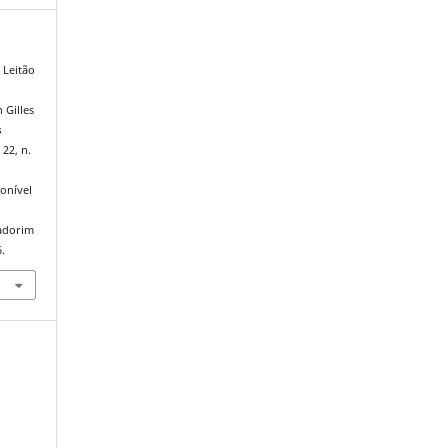
 Leitão
 Gilles
s
 22, n.
onível
iadorim
.