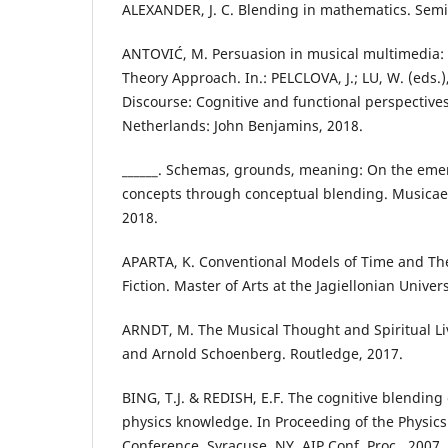
ALEXANDER, J. C. Blending in mathematics. Semio
ANTOVIĆ, M. Persuasion in musical multimedia:
Theory Approach. In.: PELCLOVA, J.; LU, W. (eds.)
Discourse: Cognitive and functional perspectiv
Netherlands: John Benjamins, 2018.
______. Schemas, grounds, meaning: On the eme
concepts through conceptual blending. Musicae S
2018.
APARTA, K. Conventional Models of Time and The
Fiction. Master of Arts at the Jagiellonian Univer
ARNDT, M. The Musical Thought and Spiritual Li
and Arnold Schoenberg. Routledge, 2017.
BING, T.J. & REDISH, E.F. The cognitive blendin
physics knowledge. In Proceeding of the Physic
Conference. Syracuse, NY. AIP Conf. Proc., 2007.