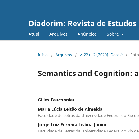
Diadorim: Revista de Estudos L
Atual
Arquivos
Anúncios
Sobre
Início
/
Arquivos
/
v. 22 n. 2 (2020): Dossiê
/
Entr
Semantics and Cognition: a
Gilles Fauconnier
Maria Lúcia Leitão de Almeida
Faculdade de Letras da Universidade Federal do Rio de 
Jorge Luiz Ferreira Lisboa Junior
Faculdade de Letras da Universidade Federal do Rio de 