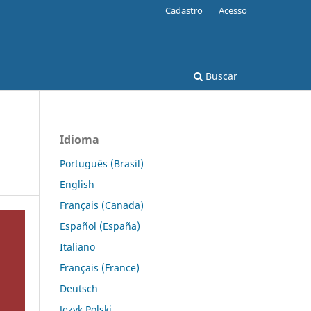
Cadastro
Acesso
Buscar
Idioma
Português (Brasil)
English
Français (Canada)
Español (España)
Italiano
Français (France)
Deutsch
Język Polski