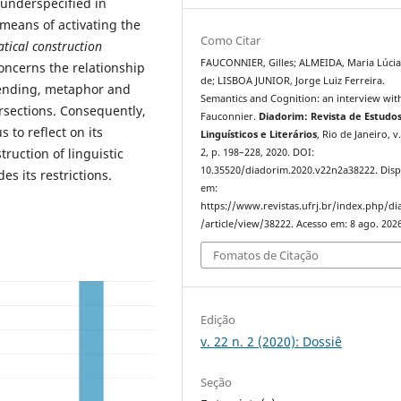
 underspecified in
 means of activating the
Como Citar
ical construction
FAUCONNIER, Gilles; ALMEIDA, Maria Lúcia
concerns the relationship
de; LISBOA JUNIOR, Jorge Luiz Ferreira.
lending, metaphor and
Semantics and Cognition: an interview with
ersections. Consequently,
Fauconnier.
Diadorim: Revista de Estudo
 to reflect on its
Linguísticos e Literários
, Rio de Janeiro, v.
ruction of linguistic
2, p. 198–228, 2020. DOI:
10.35520/diadorim.2020.v22n2a38222. Disp
s its restrictions.
em:
https://www.revistas.ufrj.br/index.php/d
/article/view/38222. Acesso em: 8 ago. 2026
Fomatos de Citação
Edição
v. 22 n. 2 (2020): Dossiê
Seção