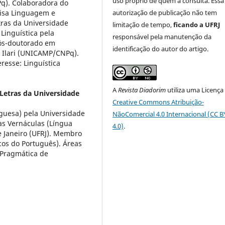
uso próprio de quem a consulta. Essa
q). Colaboradora do
autorização de publicação não tem
uisa Linguagem e
ras da Universidade
limitação de tempo,
ficando a UFRJ
Linguística pela
responsável pela manutenção da
Pós-doutorado em
identificação do autor do artigo.
o Ilari (UNICAMP/CNPq).
eresse: Linguística
A
Revista Diadorim
utiliza uma Licença
Letras da Universidade
Creative Commons Atribuição-
guesa) pela Universidade
NãoComercial 4.0 Internacional (CC 
ras Vernáculas (Língua
4.0)
.
e Janeiro (UFRJ). Membro
os do Português). Áreas
e Pragmática de