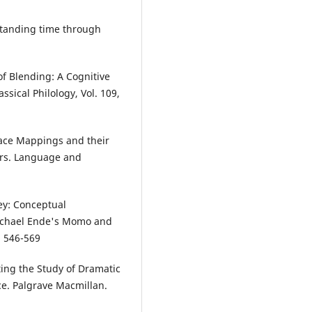
standing time through
f Blending: A Cognitive
sical Philology, Vol. 109,
ace Mappings and their
ors. Language and
ey: Conceptual
 Michael Ende's Momo and
. 546-569
ing the Study of Dramatic
e. Palgrave Macmillan.