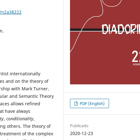
22n2a38222
n.
ntist internationally
es and on the theory of
rship with Mark Turner.
icular and Semantic Theory
paces allows refined
PDF (English)
at have always
ty
,
conditionality
,
Publicado
ng others. The theory of
2020-12-23
treatment of the complex