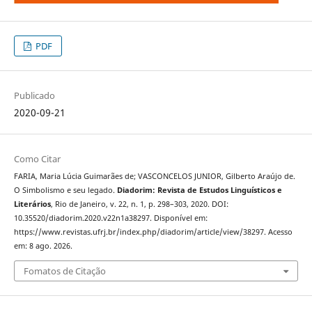
PDF
Publicado
2020-09-21
Como Citar
FARIA, Maria Lúcia Guimarães de; VASCONCELOS JUNIOR, Gilberto Araújo de.
O Simbolismo e seu legado.
Diadorim: Revista de Estudos Linguísticos e
Literários
, Rio de Janeiro, v. 22, n. 1, p. 298–303, 2020. DOI:
10.35520/diadorim.2020.v22n1a38297. Disponível em:
https://www.revistas.ufrj.br/index.php/diadorim/article/view/38297. Acesso
em: 8 ago. 2026.
Fomatos de Citação