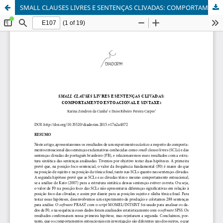
SMALL CLAUSES LIVRES E SENTENÇAS CLIVADAS: COMPORTAMENTO ENTOACIONAL E SINTAXE