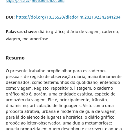
https://orcid.org/0000-0003-3666-7088
DOI:
https://doi.org/10.35520/diadorim.2021.v23n2a41204
Palavras-chave:
diário gráfico, diário de viagem, caderno,
viagem, metamorfose
Resumo
O presente trabalho propõe olhar para os cadernos
pessoais de registo de observação diária, maioritariamente
desenhados, como testemunhos do quotidiano, entendido
como viagem. Registo, repositório, listagem, o caderno
gráfico não é, porém, uma entidade estática, espécie de
armazém da viagem. Ele é, principalmente, trânsito,
dinamismo, articulação de linguagens. Visto como uma
proposta atrativa, urbana e moderna de guia de viagem,
para lá do elenco de lugares e horários, o diário gráfico
propõe ao leitor-observador, uma dupla metamorfose:
aquela produzida em quem desenhou e escreveu, e aquela