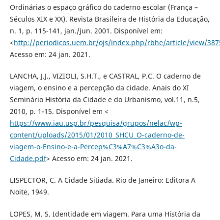
Ordinárias o espaço gráfico do caderno escolar (França –
Séculos XIX e XX). Revista Brasileira de História da Educação,
n. 1, p. 115-141, jan./jun. 2001. Disponível em:
<
http://periodicos.uem.br/ojs/index.php/rbhe/article/view/387
Acesso em: 24 jan. 2021.
LANCHA, J.J., VIZIOLI, S.H.T., e CASTRAL, P.C. O caderno de
viagem, o ensino e a percepção da cidade. Anais do XI
Seminário História da Cidade e do Urbanismo, vol.11, n.5,
2010, p. 1-15. Disponível em <
https://www.iau.usp.br/pesquisa/grupos/nelac/wp-
content/uploads/2015/01/2010_SHCU_O-caderno-de-
viagem-o-Ensino-e-a-Percep%C3%A7%C3%A3o-da-
Cidade.pdf
> Acesso em: 24 jan. 2021.
LISPECTOR, C. A Cidade Sitiada. Rio de Janeiro: Editora A
Noite, 1949.
LOPES, M. S. Identidade em viagem. Para uma História da