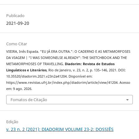
Publicado
2021-09-20
Como Citar
VIEIRA, Inês Espada. “EU JÁ ERA OUTRA.”: O CADERNO E AS METAMORFOSES
DA VIAGEM | “I WAS SOMEONELSE ALREADY”: THE SKETCHBOOK AND THE
METAMORPHOSES OF TRAVELLING.
Diadorim: Revista de Estudos
Linguísticos e Literários
, Rio de Janeiro, v. 23, n. 2, p. 135–146, 2021. DOI:
10.35520/diadorim.2021.v23n2a41204. Disponível em:
https://www.revistas.ufrj.br/index.php/diadorim/article/view/41204. Acesso
em: 9 ago. 2026.
Fomatos de Citação
Edição
v. 23 n. 2 (2021): DIADORIM VOLUME 23-2: DOSSIÊS