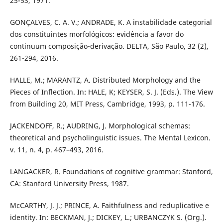
25-53, 1971.
GONÇALVES, C. A. V.; ANDRADE, K. A instabilidade categorial
dos constituintes morfológicos: evidência a favor do
continuum composição-derivação. DELTA, São Paulo, 32 (2),
261-294, 2016.
HALLE, M.; MARANTZ, A. Distributed Morphology and the
Pieces of Inflection. In: HALE, K; KEYSER, S. J. (Eds.). The View
from Building 20, MIT Press, Cambridge, 1993, p. 111-176.
JACKENDOFF, R.; AUDRING, J. Morphological schemas:
theoretical and psycholinguistic issues. The Mental Lexicon.
v. 11, n. 4, p. 467–493, 2016.
LANGACKER, R. Foundations of cognitive grammar: Stanford,
CA: Stanford University Press, 1987.
McCARTHY, J. J.; PRINCE, A. Faithfulness and reduplicative e
identity. In: BECKMAN, J.; DICKEY, L.; URBANCZYK S. (Org.).