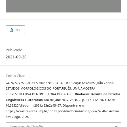
PDF
Publicado
2021-09-20
Como Citar
GONÇALVES, Carlos Alexandre; RIO-TORTO, Graça; TAVARES, João Carlos.
ESTUDOS MORFOLÓGICOS DO PORTUGUÊS: UMA AMOSTRA
REPRESENTATIVA DENTRO E FORA DO BRASIL.
Diadorim: Revista de Estudos
Linguísticos e Literários
, Rio de Janeiro, v. 23, n. 2, p. 147–152, 2021. DOI:
10.35520/diadorim.2021.v23n2a45467. Disponível em:
https://www.revistas.ufrj.br/index.php/diadorim/article/view/45467. Acesso
em: 7 ago. 2026.
Fomatos de Citação