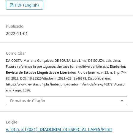
PDF (English)
Publicado
2022-11-01
Como Citar
DA COSTA, Mariana Gonçalves; DE SOUZA, Lais Lima; DE SOUZA, Lais Lima.
Future reference in portuguese: the case for a volitive periphrasis.
Diadorim:
Revista de Estudos Linguísticos e Literários
, Rio de Janeiro, v. 23, n. 3, p. 74–
87, 2022. DOI: 10.35520/diadorim.2021.v23n3a46378. Disponível em:
https://www.revistas.ufrj.br/index.php/diadorim/article/view/46378. Acesso
em: 7 ago. 2026.
Fomatos de Citação
Edição
v. 23 n. 3 (2021): DIADORIM 23 ESPECIAL CAPES/PrInt