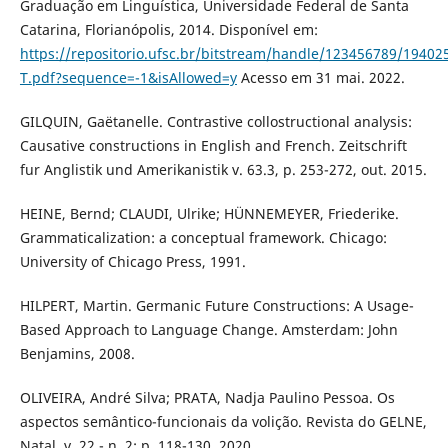
Graduação em Linguística, Universidade Federal de Santa
Catarina, Florianópolis, 2014. Disponível em:
https://repositorio.ufsc.br/bitstream/handle/123456789/19402
T.pdf?sequence=-1&isAllowed=y
Acesso em 31 mai. 2022.
GILQUIN, Gaëtanelle. Contrastive collostructional analysis:
Causative constructions in English and French. Zeitschrift
fur Anglistik und Amerikanistik v. 63.3, p. 253-272, out. 2015.
HEINE, Bernd; CLAUDI, Ulrike; HÜNNEMEYER, Friederike.
Grammaticalization: a conceptual framework. Chicago:
University of Chicago Press, 1991.
HILPERT, Martin. Germanic Future Constructions: A Usage-
Based Approach to Language Change. Amsterdam: John
Benjamins, 2008.
OLIVEIRA, André Silva; PRATA, Nadja Paulino Pessoa. Os
aspectos semântico-funcionais da volição. Revista do GELNE,
Natal, v. 22 - n. 2: p. 118-130, 2020.