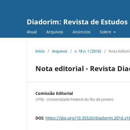
Diadorim: Revista de Estudos L
Atual
Arquivos
Anúncios
Sobre
Início
/
Arquivos
/
v. 18 n. 1 (2016)
/
Nota Editori
Nota editorial - Revista Di
Comissão Editorial
UFRJ - Universidade Federal do Rio de Janeiro
DOI:
https://doi.org/10.35520/diadorim.2016.v