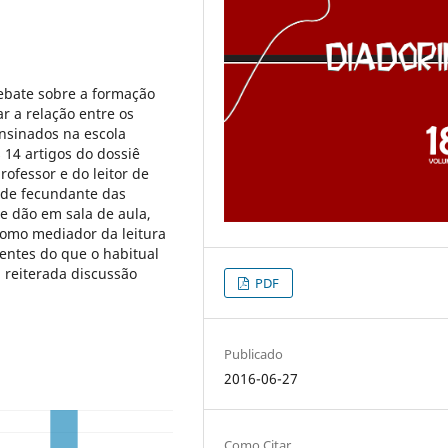
ebate sobre a formação
ar a relação entre os
nsinados na escola
 14 artigos do dossiê
rofessor e do leitor de
ade fecundante das
se dão em sala de aula,
como mediador da leitura
uentes do que o habitual
 reiterada discussão
PDF
Publicado
2016-06-27
Como Citar