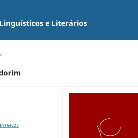
inguísticos e Literários
al
adorim
18n1a4727