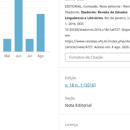
EDITORIAL, Comissão. Nota editorial - Revi
Diadorim.
Diadorim: Revista de Estudos
Linguísticos e Literários
, Rio de Janeiro, v.
1, 2016. DOI:
10.35520/diadorim.2016.v18n1a4727. Dispo
em:
https://www.revistas.ufrj.br/index.php/d
/article/view/4727. Acesso em: 8 ago. 2026.
Fomatos de Citação
Edição
v. 18 n. 1 (2016)
Seção
Nota Editorial
Licença