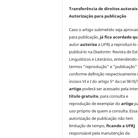
Transferência de direitos autorais 
Autorização para publicação
Caso o artigo submetido seja aprova
para publicação,
já fica acordado q
autor
autoriza
a UFRJ a reproduzi-lo 
publicá-lo na Diadorim: Revista de Es
Linguísticos e Literários, entendendo
termos "reprodução" e "publicação"
conforme definição respectivamente 
incisos VI e I do artigo 5° da Lei 9610/
artigo
poderá ser acessado pela inte
título gratuito
, para consulta e
reprodução de exemplar do
artigo
p
uso próprio de quem a consulta. Essa
autorização de publicação não tem
limitação de tempo,
ficando a UFRJ
responsável pela manutenção da