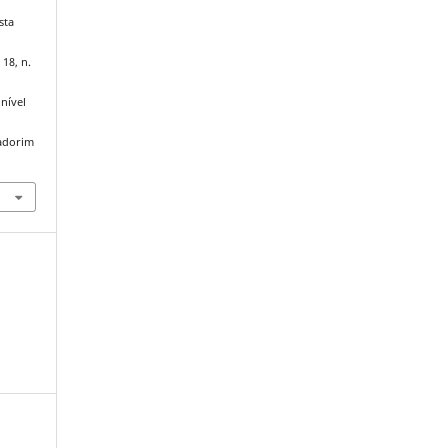
sta
 18, n.
nível
iadorim