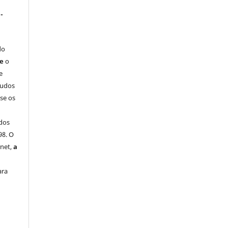
-
do
ue
o
e
tudos
-se os
dos
98. O
rnet,
a
ara