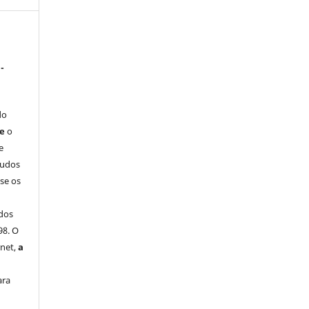
-
do
ue
o
e
tudos
-se os
dos
98. O
rnet,
a
ara