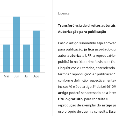
Licença
Transferência de direitos autorais 
Autorização para publicação
Caso o artigo submetido seja aprova
para publicação,
já fica acordado q
autor
autoriza
a UFRJ a reproduzi-lo 
publicá-lo na Diadorim: Revista de Es
Linguísticos e Literários, entendendo
termos "reprodução" e "publicação"
conforme definição respectivamente 
incisos VI e I do artigo 5° da Lei 9610/
artigo
poderá ser acessado pela inte
título gratuito
, para consulta e
reprodução de exemplar do
artigo
p
uso próprio de quem a consulta. Essa