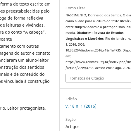
forma de texto escrito em
Como Citar
ões preestabelecidas pelo
NASCIMENTO, Dorinaldo dos Santos. O diá
loga de forma reflexiva
como aliado para a leitura do texto literári
e leituras e vivências.
entre subjetividades e o protagonismo leit
ra do conto “A cabeça”,
escola.
Diadorim: Revista de Estudos
nsoante
Linguísticos e Literários
, Rio de Janeiro, v.
1, 2016. DOI:
uzamento com outras
10.35520/diadorim.2016.v18n1a4735. Dispo
magens do autor e contato
em:
denciaram um aluno-leitor
https://www.revistas.ufrj.br/index.php/d
onstrução dos sentidos
/article/view/4735. Acesso em: 8 ago. 2026.
rmais e de conteúdo do
Fomatos de Citação
res vinculada à construção
Edição
v. 18 n. 1 (2016)
ário, Leitor protagonista,
Seção
Artigos