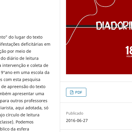
to” do lugar do texto
festações deficitárias em
ação por meio de
 do diário de leitura
 intervenção e coleta de
o 9°ano em uma escola da
os com esta pesquisa
o de apreensão do texto
PDF
 também apresentar uma
 para outros professores
iarista, aqui adotada, só
Publicado
jo círculo de leitura
2016-06-27
 classe). Podemos
blico da esfera