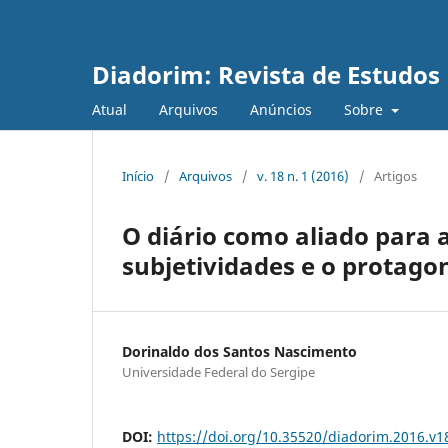
Diadorim: Revista de Estudos L
Atual
Arquivos
Anúncios
Sobre
Início
/
Arquivos
/
v. 18 n. 1 (2016)
/
Artigos
O diário como aliado para a 
subjetividades e o protagon
Dorinaldo dos Santos Nascimento
Universidade Federal do Sergipe
DOI:
https://doi.org/10.35520/diadorim.2016.v