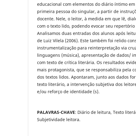
educacional com elementos do diário íntimo em 
primeira pessoa do singular, a partir de instruç
docente. Nele, o leitor, à medida em que lê, dia
com o texto lido, podendo evocar seu repertório d
Analisamos duas entradas dos alunos após leitu
de Luiz Vilela (2006). Este também foi relido co
instrumentalização para reinterpretação via cr
linguagens (música), apresentação de dados/ i
com texto de crítica literária. Os resultados evi
mais protagonista, que se responsabiliza pela c
dos textos lidos. Apontaram, junto aos dados fo
texto literário, a intervenção subjetiva dos leito
e/ou reforço de identidade (s).
PALAVRAS-CHAVE
: Diário de leitura, Texto liter
Subjetividade leitora.