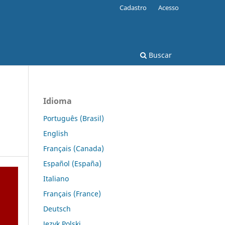
Cadastro
Acesso
Buscar
Idioma
Português (Brasil)
English
Français (Canada)
Español (España)
Italiano
Français (France)
Deutsch
Język Polski