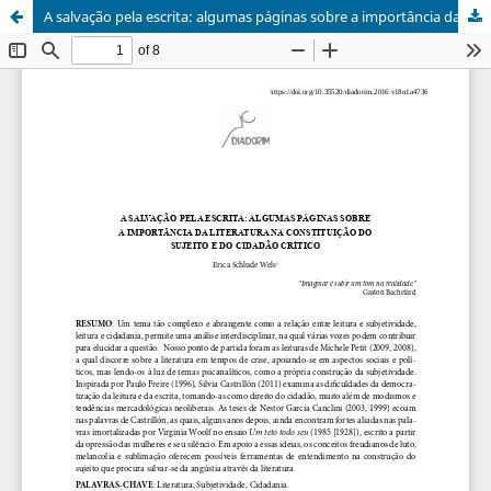
A salvação pela escrita: algumas páginas sobre a importância da literatura na constituição do sujeito e do cidadão crítico