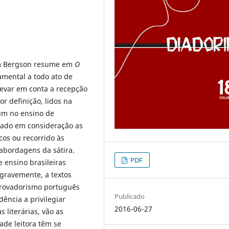
sim Bergson resume em
O
amental a todo ato de
levar em conta a recepção
por definição, lidos na
um no ensino de
levado em consideração as
icos ou recorrido às
 abordagens da sátira.
PDF
e ensino brasileiras
gravemente, a textos
o Trovadorismo português
Publicado
dência a privilegiar
2016-06-27
 literárias, vão as
de leitora têm se