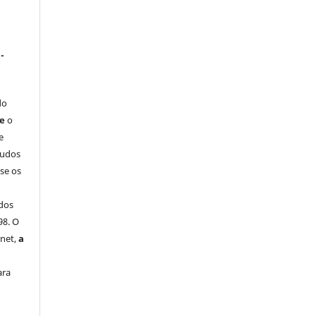
-
do
ue
o
e
tudos
-se os
dos
98. O
rnet,
a
ara