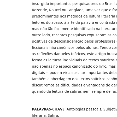
insurgido importantes pesquisadores do Brasil 
Rezende, Rouxel ou Langlade, uma vez que o for
predominantes nos métodos de leitura literária 
leitores do acesso à arte da palavra encontrada
mas não tão facilmente identificada na literatur
outro lado, recentes pesquisas expuseram as c
positivas da desconsideração pelos professores d
ficcionais não canônicos pelos alunos. Tendo co
as reflexões daqueles teóricos, este artigo bu
forma as leituras individuais de textos satíricos 
não apenas no espaço canonizado do livro, ma
digitais -- podem vir a suscitar importantes de
também a abordagem dos textos satíricos canôni
discutiremos as dificuldades e vantagens de dar 
quando da leitura de sátiras nem sempre de fáci
PALAVRAS-CHAVE
: Antologias pessoais, Subjetiv
literária, Sátira.