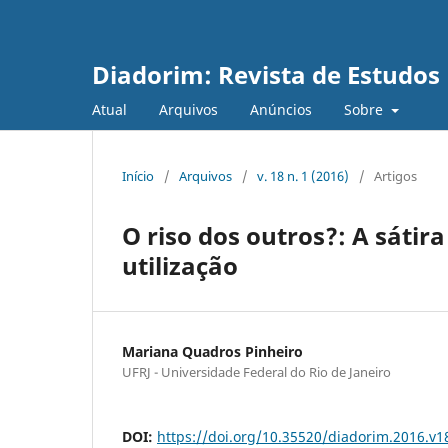
Diadorim: Revista de Estudos L
Atual
Arquivos
Anúncios
Sobre
Início
/
Arquivos
/
v. 18 n. 1 (2016)
/
Artigos
O riso dos outros?: A sátira
utilização
Mariana Quadros Pinheiro
UFRJ - Universidade Federal do Rio de Janeiro
DOI:
https://doi.org/10.35520/diadorim.2016.v