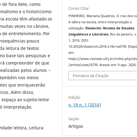
e de fora dele, como
Como Citar
malismo e o historicismo
PINHEIRO, Mariana Quadros. O riso dos o
na escola têm afastado os
A sátira na escola, entre interpretação e
 muitas vezes no cânone,
utilização.
Diadorim: Revista de Estudos
a de entretenimento. Por
Linguísticos e Literários
, Rio de Janeiro, v.
onsequências pouco
1, 2016. DOI:
10.35520/diadorim.2016.v18n1a4739. Dispo
a leitura de textos
em:
mo base tais pesquisas e
https://www.revistas.ufrj.br/index.php/d
scará compreender de que
/article/view/4739. Acesso em: 9 ago. 2026.
realizadas pelos alunos --
Fomatos de Citação
s também nos meios
bates que enriquecerão
cos. Além disso,
Edição
espaço ao sujeito-leitor
v. 18 n. 1 (2016)
l interpretação.
Seção
Artigos
idade leitora, Leitura