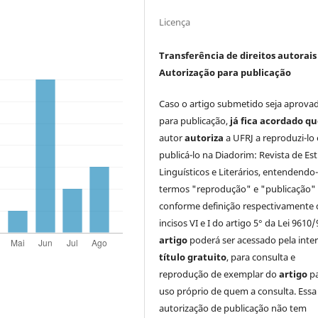
Licença
Transferência de direitos autorais 
Autorização para publicação
Caso o artigo submetido seja aprova
para publicação,
já fica acordado q
autor
autoriza
a UFRJ a reproduzi-lo 
publicá-lo na Diadorim: Revista de Es
Linguísticos e Literários, entendendo
termos "reprodução" e "publicação"
conforme definição respectivamente 
incisos VI e I do artigo 5° da Lei 9610/
artigo
poderá ser acessado pela inte
título gratuito
, para consulta e
reprodução de exemplar do
artigo
p
uso próprio de quem a consulta. Essa
autorização de publicação não tem