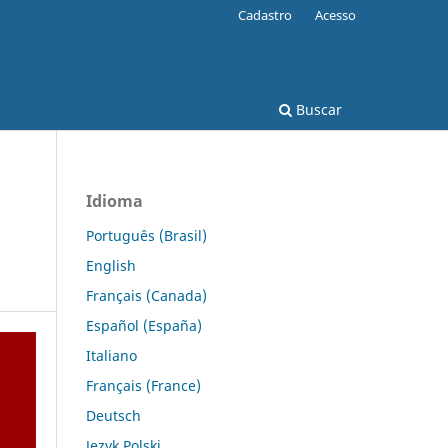
Cadastro
Acesso
Buscar
Idioma
Português (Brasil)
English
Français (Canada)
Español (España)
Italiano
Français (France)
Deutsch
Język Polski