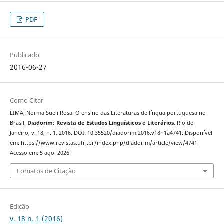
PDF
Publicado
2016-06-27
Como Citar
LIMA, Norma Sueli Rosa. O ensino das Literaturas de língua portuguesa no
Brasil.
Diadorim: Revista de Estudos Linguísticos e Literários
, Rio de
Janeiro, v. 18, n. 1, 2016. DOI: 10.35520/diadorim.2016.v18n1a4741. Disponível
em: https://www.revistas.ufrj.br/index.php/diadorim/article/view/4741.
Acesso em: 5 ago. 2026.
Fomatos de Citação
Edição
v. 18 n. 1 (2016)