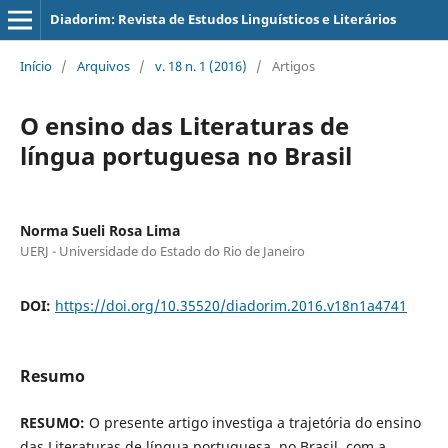
Diadorim: Revista de Estudos Linguísticos e Literários
Início
/
Arquivos
/
v. 18 n. 1 (2016)
/
Artigos
O ensino das Literaturas de
língua portuguesa no Brasil
Norma Sueli Rosa Lima
UERJ - Universidade do Estado do Rio de Janeiro
DOI:
https://doi.org/10.35520/diadorim.2016.v18n1a4741
Resumo
RESUMO:
O presente artigo investiga a trajetória do ensino
das Literaturas de língua portuguesa, no Brasil, com a