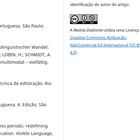
identificação do autor do artigo.
rtuguesa. São Paulo:
A
Revista Diadorim
utiliza uma Licença
Creative Commons Atribuição-
NãoComercial 4.0 Internacional (CC 
linguistischer Wandel:
4.0)
.
.; LOBIN, H.; SCHMIDT, A.
multimodal – vielfältig.
écnica de editoração. Rio
uguesa. 4. Edição, São
ess periods: redefining
cation. Visible Language,