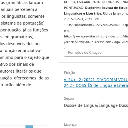
 as gramáticas lançam
KLEPPA, Lou-Ann. PARA ENSINAR OS SINAI
PONTUAÇÃO.
Diadorim: Revista de Estud
manuais percebem a
Linguísticos e Literários
, Rio de Janeiro, v.
 os linguistas, somente
2, p. 573–591, 2023. DOI:
o sistema de pontuação)
10.35520/diadorim.2022.v24n2a50467. Disp
pontuação. Já as funções
em:
as em gramáticas,
https://www.revistas.ufrj.br/index.php/d
/article/view/50467. Acesso em: 7 ago. 2026
dos desenvolvidos no
 a função enunciativo-
Fomatos de Citação
caminho para o sujeito que
tivo dos sinais de
utores literários que
Edição
ntuação, oferecemos ideias
v. 24 n. 2 (2022): DIADORIM VO
ntuação: além de
24.2 - DOSSIÊS de Língua e Liter
Seção
Dossiê de Língua/Language Doss
Licença