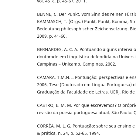
vol. 45 ½, p. 45-67, 2011.
BENNE, C. Der Punkt. Vom Sinn des reinen Fürsic
KAMMASCH, T. (Orgs.) Punkt, Punkt, Komma, Stri
Bedeutung philosophischer Zeichensetzung. Biel
2009, p. 41-60.
BERNARDES, A. C. A. Pontuando alguns intervalo
doutorado em Linguística defendida na Univers
Campinas – Unicamp. Campinas, 2002.
CAMARA, T.M.N.L. Pontuação: perspectivas e ensi
2006. Tese (Doutorado em Língua Portuguesa) 
Graduação da Faculdade de Letras, UERJ, Rio de 
CASTRO, E. M. M. Por que escrevemos? O próprio
revisão da poesia portuguesa atual. São Paulo: Q
CORRÊA, M. L. G. Pontuação: sobre seu ensino e 
& prática, n. 24, p. 52-65, 1994.