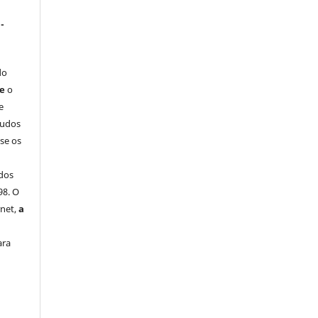
-
do
ue
o
e
tudos
-se os
dos
98. O
rnet,
a
ara