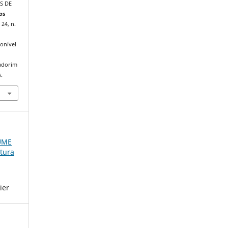
S DE
os
 24, n.
onível
iadorim
.
LUME
atura
ier