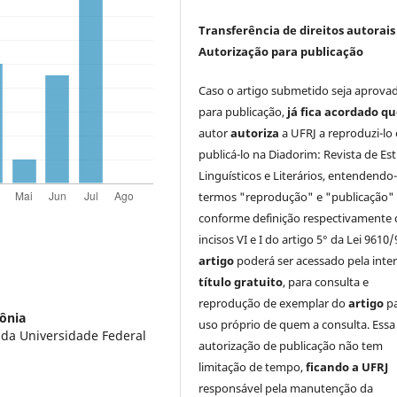
Transferência de direitos autorais 
Autorização para publicação
Caso o artigo submetido seja aprova
para publicação,
já fica acordado q
autor
autoriza
a UFRJ a reproduzi-lo 
publicá-lo na Diadorim: Revista de Es
Linguísticos e Literários, entendendo
termos "reprodução" e "publicação"
conforme definição respectivamente 
incisos VI e I do artigo 5° da Lei 9610/
artigo
poderá ser acessado pela inte
título gratuito
, para consulta e
reprodução de exemplar do
artigo
p
ônia
uso próprio de quem a consulta. Essa
da Universidade Federal
autorização de publicação não tem
limitação de tempo,
ficando a UFRJ
responsável pela manutenção da