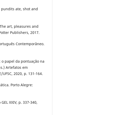
 pundits ate, shot and
The art, pleasures and
otter Publishers, 2017.
 Português Contemporâneo.
: o papel da pontuação na
gs.) Artefatos em
E/UFSC, 2020, p. 131-164.
tica. Porto Alegre:
 GEL XXIV, p. 337-340,