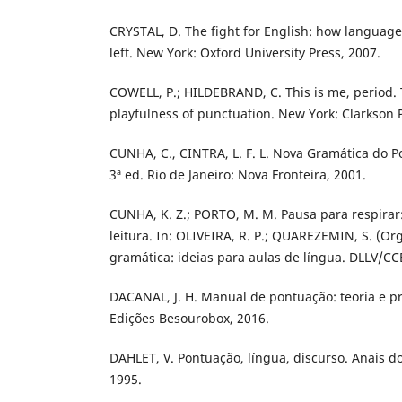
CRYSTAL, D. The fight for English: how language
left. New York: Oxford University Press, 2007.
COWELL, P.; HILDEBRAND, C. This is me, period. 
playfulness of punctuation. New York: Clarkson P
CUNHA, C., CINTRA, L. F. L. Nova Gramática do
3ª ed. Rio de Janeiro: Nova Fronteira, 2001.
CUNHA, K. Z.; PORTO, M. M. Pausa para respirar
leitura. In: OLIVEIRA, R. P.; QUAREZEMIN, S. (Or
gramática: ideias para aulas de língua. DLLV/CC
DACANAL, J. H. Manual de pontuação: teoria e prá
Edições Besourobox, 2016.
DAHLET, V. Pontuação, língua, discurso. Anais do
1995.