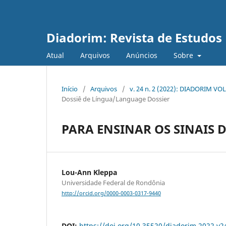
Diadorim: Revista de Estudos L
Atual
Arquivos
Anúncios
Sobre
Início
/
Arquivos
/
v. 24 n. 2 (2022): DIADORIM VOL
Dossiê de Língua/Language Dossier
PARA ENSINAR OS SINAIS
Lou-Ann Kleppa
Universidade Federal de Rondônia
http://orcid.org/0000-0003-0317-9440
DOI:
https://doi.org/10.35520/diadorim.2022.v