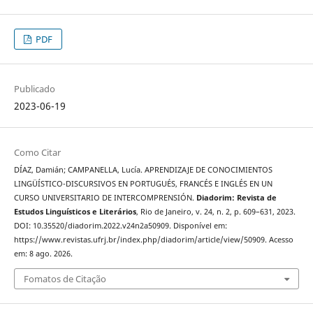
PDF
Publicado
2023-06-19
Como Citar
DÍAZ, Damián; CAMPANELLA, Lucía. APRENDIZAJE DE CONOCIMIENTOS
LINGÜÍSTICO-DISCURSIVOS EN PORTUGUÉS, FRANCÉS E INGLÉS EN UN
CURSO UNIVERSITARIO DE INTERCOMPRENSIÓN.
Diadorim: Revista de
Estudos Linguísticos e Literários
, Rio de Janeiro, v. 24, n. 2, p. 609–631, 2023.
DOI: 10.35520/diadorim.2022.v24n2a50909. Disponível em:
https://www.revistas.ufrj.br/index.php/diadorim/article/view/50909. Acesso
em: 8 ago. 2026.
Fomatos de Citação