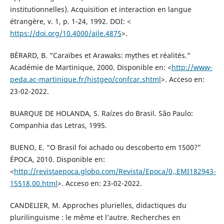
institutionnelles). Acquisition et interaction en langue
étrangère, v. 1, p. 1-24, 1992. DOI: <
https://doi.org/10.4000/aile.4875
>.
BÉRARD, B. “Caraïbes et Arawaks: mythes et réalités.”
Académie de Martinique, 2000. Disponible en: <
http://www-
peda.ac-martinique.fr/histgeo/confcar.shtml
>. Acceso en:
23-02-2022.
BUARQUE DE HOLANDA, S. Raízes do Brasil. São Paulo:
Companhia das Letras, 1995.
BUENO, E. “O Brasil foi achado ou descoberto em 1500?”
ÉPOCA, 2010. Disponible en:
<
http://revistaepoca.globo.com/Revista/Epoca/0,,EMI182943-
15518,00.html
>. Acceso en: 23-02-2022.
CANDELIER, M. Approches plurielles, didactiques du
plurilinguisme : le même et l’autre. Recherches en