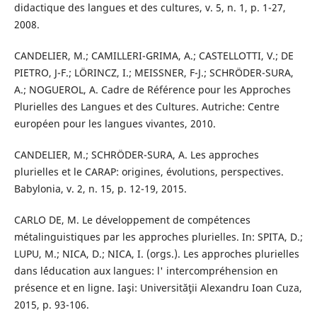
didactique des langues et des cultures, v. 5, n. 1, p. 1-27,
2008.
CANDELIER, M.; CAMILLERI-GRIMA, A.; CASTELLOTTI, V.; DE
PIETRO, J-F.; LÖRINCZ, I.; MEISSNER, F-J.; SCHRÖDER-SURA,
A.; NOGUEROL, A. Cadre de Référence pour les Approches
Plurielles des Langues et des Cultures. Autriche: Centre
européen pour les langues vivantes, 2010.
CANDELIER, M.; SCHRÖDER-SURA, A. Les approches
plurielles et le CARAP: origines, évolutions, perspectives.
Babylonia, v. 2, n. 15, p. 12-19, 2015.
CARLO DE, M. Le développement de compétences
métalinguistiques par les approches plurielles. In: SPITA, D.;
LUPU, M.; NICA, D.; NICA, I. (orgs.). Les approches plurielles
dans l´éducation aux langues: l' intercompréhension en
présence et en ligne. Iaşi: Universităţii Alexandru Ioan Cuza,
2015, p. 93-106.