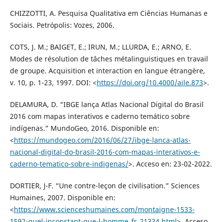
CHIZZOTTI, A. Pesquisa Qualitativa em Ciências Humanas e
Sociais. Petrópolis: Vozes, 2006.
COTS, J. M.; BAIGET, E.; IRUN, M.; LLURDA, E.; ARNO, E.
Modes de résolution de tâches métalinguistiques en travail
de groupe. Acquisition et interaction en langue étrangère,
v. 10, p. 1-23, 1997. DOI: <
https://doi.org/10.4000/aile.873
>.
DELAMURA, D. “IBGE lança Atlas Nacional Digital do Brasil
2016 com mapas interativos e caderno temático sobre
indígenas.” MundoGeo, 2016. Disponible en:
<
https://mundogeo.com/2016/06/27/ibge-lanca-atlas-
nacional-digital-do-brasil-2016-com-mapas-interativos-e-
caderno-tematico-sobre-indigenas/
>. Acceso en: 23-02-2022.
DORTIER, J-F. “Une contre-leçon de civilisation.” Sciences
Humaines, 2007. Disponible en:
<
https://www.scienceshumaines.com/montaigne-1533-
1592-quel-inconstant-que-l-homme_fr_21334.html
>. Acceso