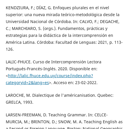
KENDZIURA, F.; DÍAZ, G. Enfoques plurales en el nivel
superior: una nueva mirada teórico-metodológica desde la
Universidad Nacional de Córdoba. In: CALVO, F.; DEGACHE,
C.; MARCHIARO, S. (orgs.). Fundamentos, prácticas y
estrategias para la didáctica de la intercomprensión en
América Latina. Córdoba: Facultad de Lenguas: 2021, p. 113-
126.
LALIC-FHUCE. Curso de Intercomprensión Lectora
Portugués-Francés-Inglés. 2020. Disponible en:
<
http://lalic.fhuce.edu.uy/course/index.php?
categoryid=2&lang=es
>. Acceso en: 23-02-2022.
LAROCHE, M. Dialectique de l'américanisation. Quebec:
GRELCA, 1993.
LARSEN-FREEMAN, D. Teaching Grammar. In: CELCE-
MURCIA, M.; BRINTON, D.; SNOW, M. A. Teaching English as
a Second or Foreign Language. Boston: National Geographic