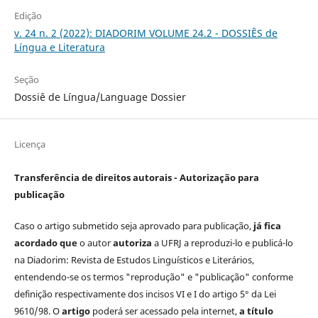
Edição
v. 24 n. 2 (2022): DIADORIM VOLUME 24.2 - DOSSIÊS de
Língua e Literatura
Seção
Dossiê de Língua/Language Dossier
Licença
Transferência de direitos autorais - Autorização para
publicação
Caso o artigo submetido seja aprovado para publicação,
já fica
acordado que
o autor
autoriza
a UFRJ a reproduzi-lo e publicá-lo
na Diadorim: Revista de Estudos Linguísticos e Literários,
entendendo-se os termos "reprodução" e "publicação" conforme
definição respectivamente dos incisos VI e I do artigo 5° da Lei
9610/98. O
artigo
poderá ser acessado pela internet,
a título