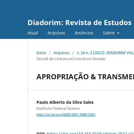
Diadorim: Revista de Estudos L
Atual
Arquivos
Anúncios
Sobre
Início
/
Arquivos
/
v. 24 n. 2 (2022): DIADORIM VOL
Dossiê de Literatura/Literature Dossier
APROPRIAÇÃO & TRANSMED
Paulo Alberto da Silva Sales
Instituto Federal Goiano
http://orcid.org/0000-0001-9980-2561
DOI:
https://doi.org/10.35520/diadorim.2022.v