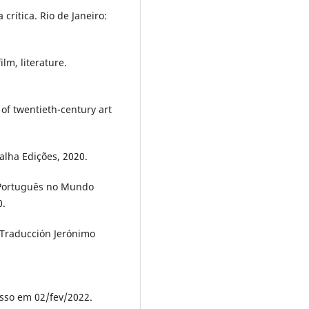
 crítica. Rio de Janeiro:
lm, literature.
of twentieth-century art
ralha Edições, 2020.
r Português no Mundo
0.
. Traducción Jerónimo
esso em 02/fev/2022.