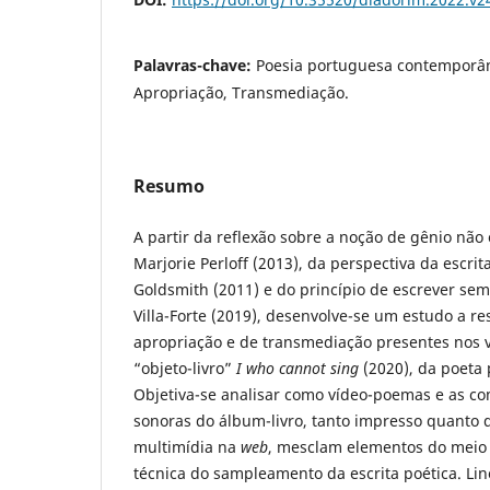
Palavras-chave:
Poesia portuguesa contemporâne
Apropriação, Transmediação.
Resumo
A partir da reflexão sobre a noção de gênio não 
Marjorie Perloff (2013), da perspectiva da escrit
Goldsmith (2011) e do princípio de escrever se
Villa-Forte (2019), desenvolve-se um estudo a re
apropriação e de transmediação presentes nos 
“objeto-livro”
I who cannot sing
(2020), da poeta 
Objetiva-se analisar como vídeo-poemas e as co
sonoras do álbum-livro, tanto impresso quanto 
multimídia na
web
, mesclam elementos do meio 
técnica do sampleamento da escrita poética. Lino