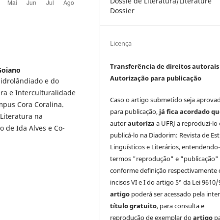
Dossiê de Literatura/Literature
Dossier
Licença
Transferência de direitos autorais 
Goiano
Autorização para publicação
idrolândiado e do
a e Interculturalidade
Caso o artigo submetido seja aprova
mpus Cora Coralina.
para publicação,
já fica acordado q
Literatura na
autor
autoriza
a UFRJ a reproduzi-lo 
o de Ida Alves e Co-
publicá-lo na Diadorim: Revista de Es
Linguísticos e Literários, entendendo
termos "reprodução" e "publicação"
conforme definição respectivamente 
incisos VI e I do artigo 5° da Lei 9610/
artigo
poderá ser acessado pela inte
título gratuito
, para consulta e
reprodução de exemplar do
artigo
p