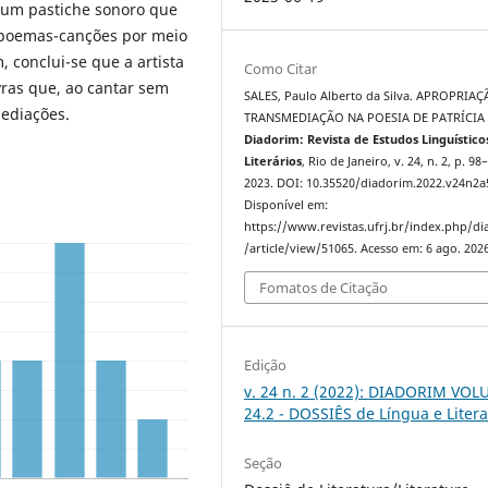
a um pastiche sonoro que
poemas-canções por meio
 conclui-se que a artista
Como Citar
ras que, ao cantar sem
SALES, Paulo Alberto da Silva. APROPRIA
ediações.
TRANSMEDIAÇÃO NA POESIA DE PATRÍCIA 
Diadorim: Revista de Estudos Linguístico
Literários
, Rio de Janeiro, v. 24, n. 2, p. 98
2023. DOI: 10.35520/diadorim.2022.v24n2a
Disponível em:
https://www.revistas.ufrj.br/index.php/d
/article/view/51065. Acesso em: 6 ago. 2026
Fomatos de Citação
Edição
v. 24 n. 2 (2022): DIADORIM VO
24.2 - DOSSIÊS de Língua e Liter
Seção