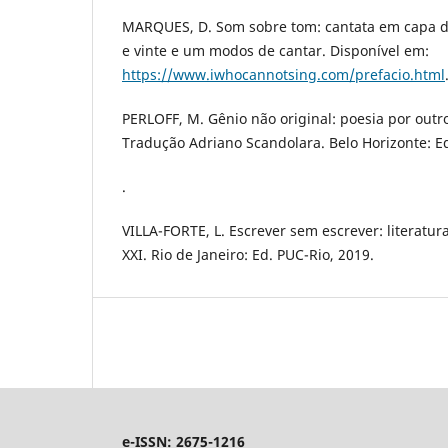
MARQUES, D. Som sobre tom: cantata em capa d
e vinte e um modos de cantar. Disponível em:
https://www.iwhocannotsing.com/prefacio.html
PERLOFF, M. Gênio não original: poesia por outr
Tradução Adriano Scandolara. Belo Horizonte: E
.
VILLA-FORTE, L. Escrever sem escrever: literatur
XXI. Rio de Janeiro: Ed. PUC-Rio, 2019.
e-ISSN: 2675-1216