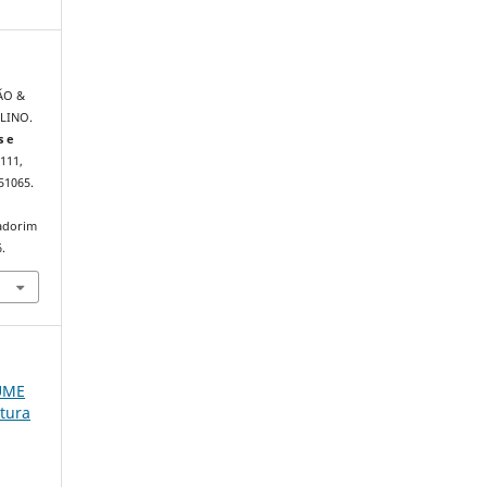
ÇÃO &
LINO.
s e
–111,
51065.
iadorim
.
LUME
atura