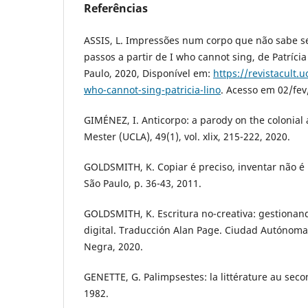
Referências
ASSIS, L. Impressões num corpo que não sabe s
passos a partir de I who cannot sing, de Patrícia 
Paulo, 2020, Disponível em:
https://revistacult.
who-cannot-sing-patricia-lino
. Acesso em 02/fev
GIMÉNEZ, I. Anticorpo: a parody on the colonial 
Mester (UCLA), 49(1), vol. xlix, 215-222, 2020.
GOLDSMITH, K. Copiar é preciso, inventar não é p
São Paulo, p. 36-43, 2011.
GOLDSMITH, K. Escritura no-creativa: gestionand
digital. Traducción Alan Page. Ciudad Autónoma
Negra, 2020.
GENETTE, G. Palimpsestes: la littérature au secon
1982.