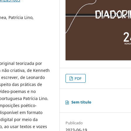
a, Patrícia Lino,
original teorizada por
a não criativa, de Kenneth
m escrever, de Leonardo
PDF
speito das práticas de
vídeo-poemas e no
portuguesa Patrícia Lino.
Sem título
mposições poético-
disponível em formato
digital por meio da
Publicado
, ao usar textos e vozes
2023-06-19