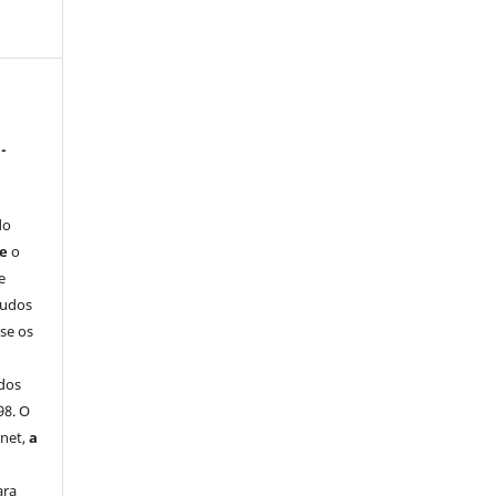
-
do
ue
o
e
tudos
-se os
dos
98. O
rnet,
a
ara