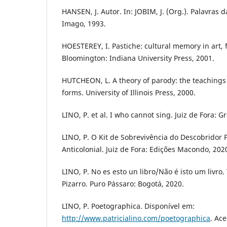
HANSEN, J. Autor. In: JOBIM, J. (Org.). Palavras da
Imago, 1993.
HOESTEREY, I. Pastiche: cultural memory in art, fi
Bloomington: Indiana University Press, 2001.
HUTCHEON, L. A theory of parody: the teachings 
forms. University of Illinois Press, 2000.
LINO, P. et al. I who cannot sing. Juiz de Fora: G
LINO, P. O Kit de Sobrevivência do Descobrido
Anticolonial. Juiz de Fora: Edições Macondo, 202
LINO, P. No es esto un libro/Não é isto um livro
Pizarro. Puro Pássaro: Bogotá, 2020.
LINO, P. Poetographica. Disponível em:
http://www.patricialino.com/poetographica
. Ac