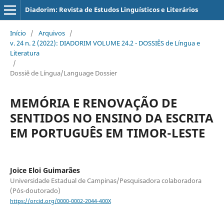
Diadorim: Revista de Estudos Linguísticos e Literários
Início
/
Arquivos
/
v. 24 n. 2 (2022): DIADORIM VOLUME 24.2 - DOSSIÊS de Língua e
Literatura
/
Dossiê de Língua/Language Dossier
MEMÓRIA E RENOVAÇÃO DE
SENTIDOS NO ENSINO DA ESCRITA
EM PORTUGUÊS EM TIMOR-LESTE
Joice Eloi Guimarães
Universidade Estadual de Campinas/Pesquisadora colaboradora
(Pós-doutorado)
https://orcid.org/0000-0002-2044-400X