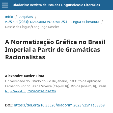
Diadorim: Revista de Estudos Linguísticos e Literários
Início
/
Arquivos
/
v. 25 n. 1 (2023): DIADORIM VOLUME 25.1 – Língua e Literatura
/
Dossiê de Língua/Language Dossier
A Normatização Gráfica no Brasil
Imperial a Partir de Gramáticas
Racionalistas
Alexandre Xavier Lima
Universidade do Estado do Rio de Janeiro, Instituto de Aplicação
Fernando Rodrigues da Silveira (CAp-UERJ). Rio de Janeiro, RJ, Brasil.
https://orcid.org/0000-0003-3159-270X
DOI:
https://doi.org/10.35520/diadorim.2023.v25n1a58369