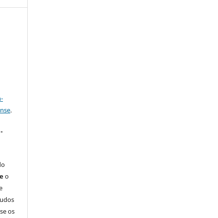
a
-
ense
.
-
do
ue
o
e
tudos
-se os