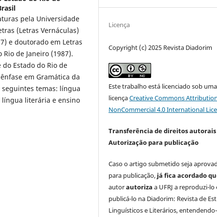
Brasil
aturas pela Universidade
Licença
tras (Letras Vernáculas)
77) e doutorado em Letras
Copyright (c) 2025 Revista Diadorim
 Rio de Janeiro (1987).
 do Estado do Rio de
m ênfase em Gramática da
Este trabalho está licenciado sob um
 seguintes temas: língua
licença
Creative Commons Attribution
língua literária e ensino
NonCommercial 4.0 International Lic
Transferência de direitos autorais 
Autorização para publicação
Caso o artigo submetido seja aprova
para publicação,
já fica acordado q
autor
autoriza
a UFRJ a reproduzi-lo 
publicá-lo na Diadorim: Revista de Es
Linguísticos e Literários, entendendo