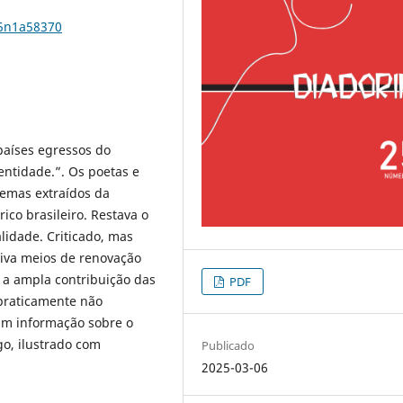
25n1a58370
países egressos do
entidade.”. Os poetas e
temas extraídos da
ico brasileiro. Restava o
lidade. Criticado, mas
tiva meios de renovação
m a ampla contribuição das
PDF
 praticamente não
am informação sobre o
go, ilustrado com
Publicado
2025-03-06