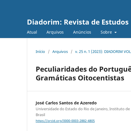
Diadorim: Revista de Estudos L
Atual
Arquivos
Anúncios
Sobre
Início
/
Arquivos
/
v. 25 n. 1 (2023): DIADORIM VOL
Peculiaridades do Portuguê
Gramáticas Oitocentistas
José Carlos Santos de Azeredo
Universidade do Estado do Rio de Janeiro, Instituto de L
Brasil
https://orcid.org/0000-0003-2882-4805