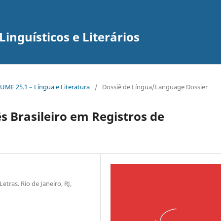
inguísticos e Literários
UME 25.1 – Língua e Literatura
/
Dossiê de Língua/Language Dossier
s Brasileiro em Registros de
etras. Rio de Janeiro, RJ,