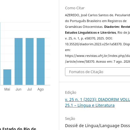
Como Citar
AZEREDO, José Carlos Santos de. Peculiari
do Português Brasileiro em Registros de
Gramáticas Oitocentistas.
Diadorim: Revis
Estudos Linguísticos e Literários
, Rio de J
v. 25, n. 1, p. e58370, 2025. DOI:
10.35520/diadorim.2023.v25n1a58370. Disp
em:
https://www.revistas.ufrj.br/index.php/d
/article/view/58370. Acesso em: 7 ago. 2026
Fomatos de Citação
Edição
v. 25 n. 1 (2023): DIADORIM VO
25.1 – Língua e Literatura
Seção
Dossiê de Língua/Language Doss
o Estado do Rio de