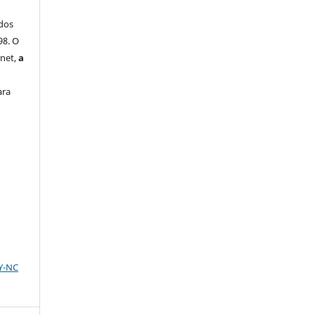
dos
98. O
rnet,
a
ara
BY-NC