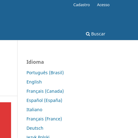
Cadastro
Acesso
Buscar
Idioma
Português (Brasil)
English
Français (Canada)
Español (España)
Italiano
Français (France)
Deutsch
Język Polski