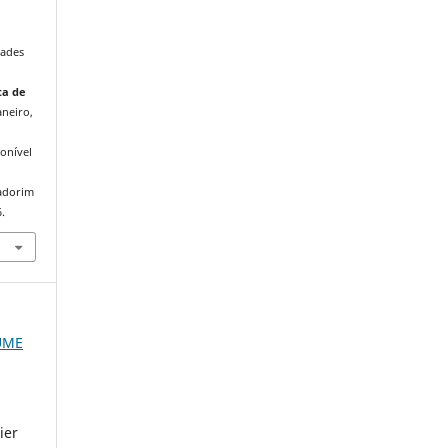
dades
ta de
aneiro,
onível
iadorim
.
LUME
ier