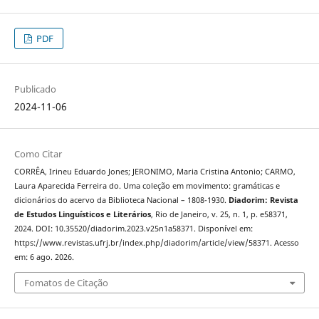
PDF
Publicado
2024-11-06
Como Citar
CORRÊA, Irineu Eduardo Jones; JERONIMO, Maria Cristina Antonio; CARMO,
Laura Aparecida Ferreira do. Uma coleção em movimento: gramáticas e
dicionários do acervo da Biblioteca Nacional – 1808-1930.
Diadorim: Revista
de Estudos Linguísticos e Literários
, Rio de Janeiro, v. 25, n. 1, p. e58371,
2024. DOI: 10.35520/diadorim.2023.v25n1a58371. Disponível em:
https://www.revistas.ufrj.br/index.php/diadorim/article/view/58371. Acesso
em: 6 ago. 2026.
Fomatos de Citação