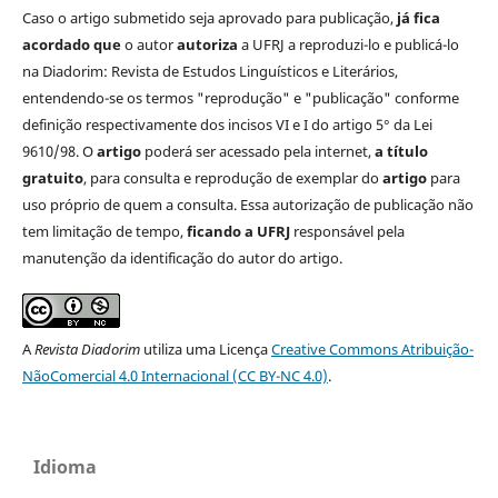
Caso o artigo submetido seja aprovado para publicação,
já fica
acordado que
o autor
autoriza
a UFRJ a reproduzi-lo e publicá-lo
na Diadorim: Revista de Estudos Linguísticos e Literários,
entendendo-se os termos "reprodução" e "publicação" conforme
definição respectivamente dos incisos VI e I do artigo 5° da Lei
9610/98. O
artigo
poderá ser acessado pela internet,
a título
gratuito
, para consulta e reprodução de exemplar do
artigo
para
uso próprio de quem a consulta. Essa autorização de publicação não
tem limitação de tempo,
ficando a UFRJ
responsável pela
manutenção da identificação do autor do artigo.
A
Revista Diadorim
utiliza uma Licença
Creative Commons Atribuição-
NãoComercial 4.0 Internacional (CC BY-NC 4.0)
.
Idioma