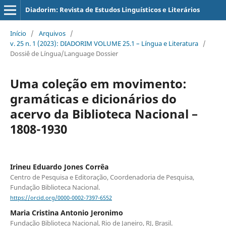
Diadorim: Revista de Estudos Linguísticos e Literários
Início
/
Arquivos
/
v. 25 n. 1 (2023): DIADORIM VOLUME 25.1 – Língua e Literatura
/
Dossiê de Língua/Language Dossier
Uma coleção em movimento:
gramáticas e dicionários do
acervo da Biblioteca Nacional –
1808-1930
Irineu Eduardo Jones Corrêa
Centro de Pesquisa e Editoração, Coordenadoria de Pesquisa,
Fundação Biblioteca Nacional.
https://orcid.org/0000-0002-7397-6552
Maria Cristina Antonio Jeronimo
Fundação Biblioteca Nacional, Rio de Janeiro, RJ, Brasil.