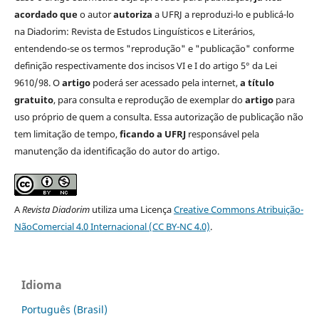
acordado que
o autor
autoriza
a UFRJ a reproduzi-lo e publicá-lo
na Diadorim: Revista de Estudos Linguísticos e Literários,
entendendo-se os termos "reprodução" e "publicação" conforme
definição respectivamente dos incisos VI e I do artigo 5° da Lei
9610/98. O
artigo
poderá ser acessado pela internet,
a título
gratuito
, para consulta e reprodução de exemplar do
artigo
para
uso próprio de quem a consulta. Essa autorização de publicação não
tem limitação de tempo,
ficando a UFRJ
responsável pela
manutenção da identificação do autor do artigo.
A
Revista Diadorim
utiliza uma Licença
Creative Commons Atribuição-
NãoComercial 4.0 Internacional (CC BY-NC 4.0)
.
Idioma
Português (Brasil)