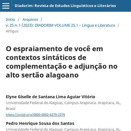
Diadorim: Revista de Estudos Linguísticos e Literários
Início
/
Arquivos
/
v. 25 n. 1 (2023): DIADORIM VOLUME 25.1 – Língua e Literatura
/
Artigos
O espraiamento de você em
contextos sintáticos de
complementação e adjunção no
alto sertão alagoano
Elyne Giselle de Santana Lima Aguiar Vitório
Universidade Federal de Alagoas, Campus Arapiraca. Arapiraca, AL,
Brasil
https://orcid.org/0000-0002-6279-2379
Pedro Henrique Sousa dos Santos
Universidade Federal de Alagoas, Campus Arapiraca. Arapiraca, AL,