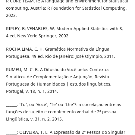
R CORE TEAM. R: A language and environment for statistical
computing. Áustria: R Foundation for Statistical Computing,
2022.
RIPLEY, B; VENABLES, W. Modern Applied Statistics with S.
4.ed. New York: Springer, 2002.
ROCHA LIMA, C. H. Gramática Normativa da Língua
Portuguesa. 49.ed. Rio de Janeiro: José Olympio, 2011.
RUMEU, M. C. B. A Difusão do Você pelos Contextos
Sintáticos de Complementação e Adjunção. Revista
Portuguesa de Humanidades | estudos linguísticos,
Portugal, v. 18, n. 1, 2014.
______. ‘Tu’, ou ‘Você’, ‘Te’ ou ‘Lhe’?: a correlação entre as
funções de sujeito e complemento verbal de 2ª pessoa.
Lingüística, v. 31, n. 2, 2015.
______; OLIVEIRA, T. L. A Expressão da 2ª Pessoa do Singular