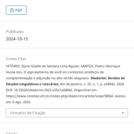
PDF
Publicado
2024-10-15
Como Citar
VITÓRIO, Elyne Giselle de Santana Lima Aguiar; SANTOS, Pedro Henrique
Sousa dos. O espraiamento de você em contextos sintáticos de
complementação e adjunção no alto sertão alagoano.
Diadorim: Revista de
Estudos Linguísticos e Literários
, Rio de Janeiro, v. 25, n. 1, p. e58942, 2024.
DOI: 10.35520/diadorim.2023.v25n1a58942. Disponível em:
https://www.revistas.ufrj.br/index.php/diadorim/article/view/58942. Acesso
em: 6 ago. 2026.
Fomatos de Citação
Edição