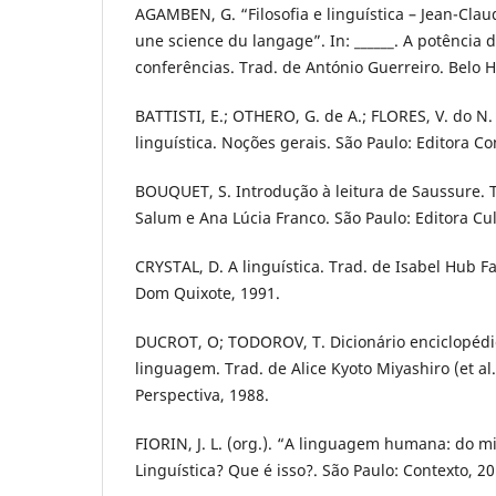
AGAMBEN, G. “Filosofia e linguística – Jean-Clau
une science du langage”. In: ______. A potência
conferências. Trad. de António Guerreiro. Belo H
BATTISTI, E.; OTHERO, G. de A.; FLORES, V. do N.
linguística. Noções gerais. São Paulo: Editora Co
BOUQUET, S. Introdução à leitura de Saussure. Tr
Salum e Ana Lúcia Franco. São Paulo: Editora Cul
CRYSTAL, D. A linguística. Trad. de Isabel Hub Fa
Dom Quixote, 1991.
DUCROT, O; TODOROV, T. Dicionário enciclopédi
linguagem. Trad. de Alice Kyoto Miyashiro (et al.
Perspectiva, 1988.
FIORIN, J. L. (org.). “A linguagem humana: do mito
Linguística? Que é isso?. São Paulo: Contexto, 20