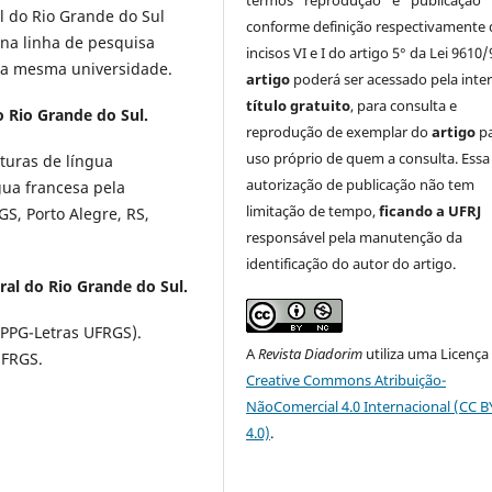
termos "reprodução" e "publicação"
al do Rio Grande do Sul
conforme definição respectivamente 
na linha de pesquisa
incisos VI e I do artigo 5° da Lei 9610/
pela mesma universidade.
artigo
poderá ser acessado pela inte
título gratuito
, para consulta e
 Rio Grande do Sul.
reprodução de exemplar do
artigo
p
uso próprio de quem a consulta. Essa
turas de língua
autorização de publicação não tem
gua francesa pela
limitação de tempo,
ficando a UFRJ
S, Porto Alegre, RS,
responsável pela manutenção da
identificação do autor do artigo.
ral do Rio Grande do Sul.
PPG-Letras UFRGS).
A
Revista Diadorim
utiliza uma Licença
UFRGS.
Creative Commons Atribuição-
NãoComercial 4.0 Internacional (CC 
4.0)
.