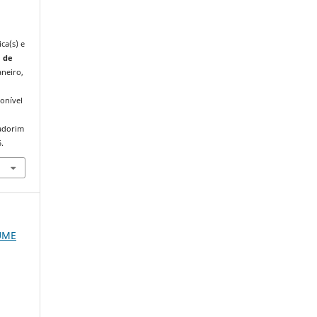
ca(s) e
a de
aneiro,
onível
iadorim
.
LUME