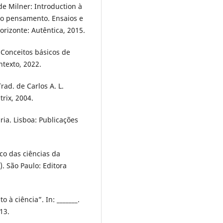
de Milner: Introduction à
 do pensamento. Ensaios e
orizonte: Autêntica, 2015.
 Conceitos básicos de
ntexto, 2022.
ad. de Carlos A. L.
trix, 2004.
ria. Lisboa: Publicações
co das ciências da
). São Paulo: Editora
 à ciência”. In: _______.
13.