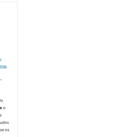
a
-
ense
.
-
do
ue
o
e
tudos
-se os