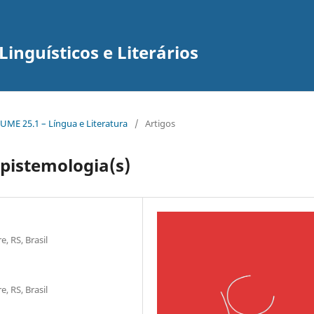
inguísticos e Literários
UME 25.1 – Língua e Literatura
/
Artigos
 epistemologia(s)
, RS, Brasil
, RS, Brasil