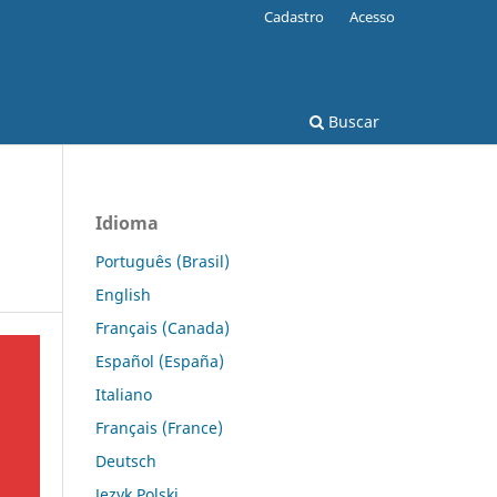
Cadastro
Acesso
Buscar
Idioma
Português (Brasil)
English
Français (Canada)
Español (España)
Italiano
Français (France)
Deutsch
Język Polski