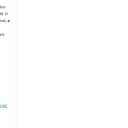
dos
98. O
rnet,
a
ara
BY-NC