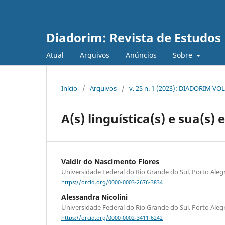
Diadorim: Revista de Estudos L
Atual
Arquivos
Anúncios
Sobre
Início
/
Arquivos
/
v. 25 n. 1 (2023): DIADORIM VOL
A(s) linguística(s) e sua(s)
Valdir do Nascimento Flores
Universidade Federal do Rio Grande do Sul. Porto Alegre
https://orcid.org/0000-0003-2676-3834
Alessandra Nicolini
Universidade Federal do Rio Grande do Sul. Porto Alegre
https://orcid.org/0000-0002-3411-6242