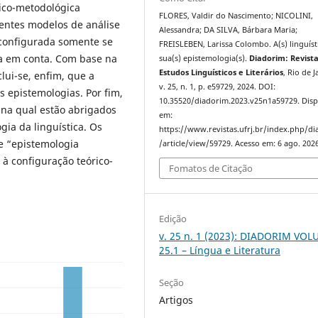
ico-metodológica
FLORES, Valdir do Nascimento; NICOLINI,
rentes modelos de análise
Alessandra; DA SILVA, Bárbara Maria;
 configurada somente se
FREISLEBEN, Larissa Colombo. A(s) linguísti
da em conta. Com base na
sua(s) epistemologia(s).
Diadorim: Revist
Estudos Linguísticos e Literários
, Rio de J
lui-se, enfim, que a
v. 25, n. 1, p. e59729, 2024. DOI:
as epistemologias. Por fim,
10.35520/diadorim.2023.v25n1a59729. Disp
 na qual estão abrigados
em:
gia da linguística. Os
https://www.revistas.ufrj.br/index.php/d
e “epistemologia
/article/view/59729. Acesso em: 6 ago. 2026
 à configuração teórico-
Fomatos de Citação
Edição
v. 25 n. 1 (2023): DIADORIM VO
25.1 – Língua e Literatura
Seção
Artigos