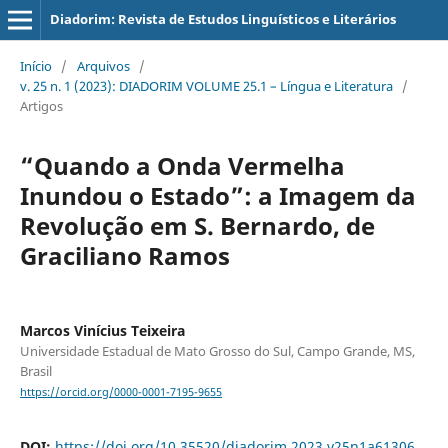
Diadorim: Revista de Estudos Linguísticos e Literários
Início
/
Arquivos
/
v. 25 n. 1 (2023): DIADORIM VOLUME 25.1 – Língua e Literatura
/
Artigos
“Quando a Onda Vermelha
Inundou o Estado”: a Imagem da
Revolução em S. Bernardo, de
Graciliano Ramos
Marcos Vinícius Teixeira
Universidade Estadual de Mato Grosso do Sul, Campo Grande, MS,
Brasil
https://orcid.org/0000-0001-7195-9655
DOI:
https://doi.org/10.35520/diadorim.2023.v25n1a61306